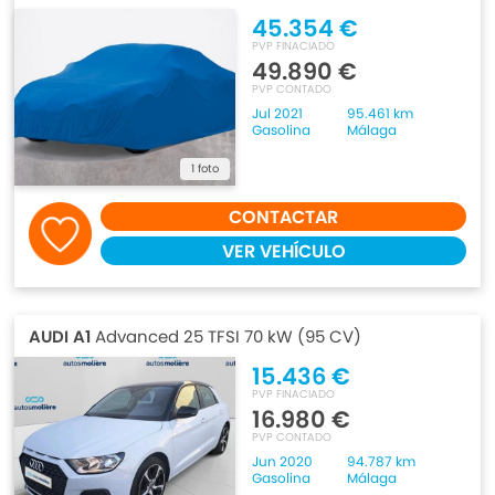
45.354 €
PVP FINACIADO
49.890 €
PVP CONTADO
Jul 2021
95.461 km
Gasolina
Málaga
1 foto
CONTACTAR
VER VEHÍCULO
AUDI A1
Advanced 25 TFSI 70 kW (95 CV)
15.436 €
PVP FINACIADO
16.980 €
PVP CONTADO
Jun 2020
94.787 km
Gasolina
Málaga