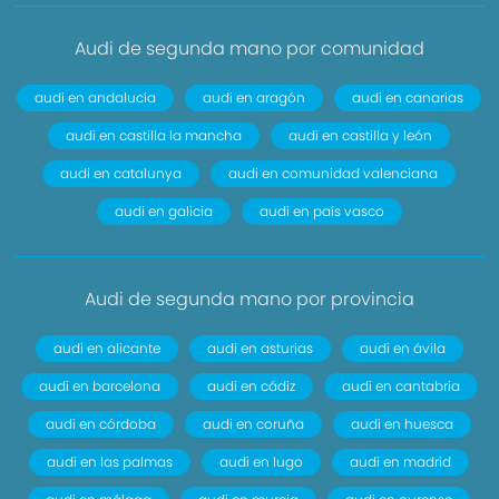
Audi de segunda mano por comunidad
audi en andalucía
audi en aragón
audi en canarias
audi en castilla la mancha
audi en castilla y león
audi en catalunya
audi en comunidad valenciana
audi en galicia
audi en país vasco
Audi de segunda mano por provincia
audi en alicante
audi en asturias
audi en ávila
audi en barcelona
audi en cádiz
audi en cantabria
audi en córdoba
audi en coruña
audi en huesca
audi en las palmas
audi en lugo
audi en madrid