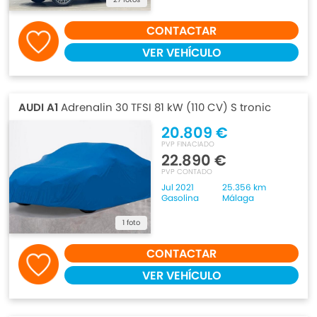
CONTACTAR
VER VEHÍCULO
AUDI A1
Adrenalin 30 TFSI 81 kW (110 CV) S tronic
20.809 €
PVP FINACIADO
22.890 €
PVP CONTADO
Jul 2021
25.356 km
Gasolina
Málaga
1 foto
CONTACTAR
VER VEHÍCULO