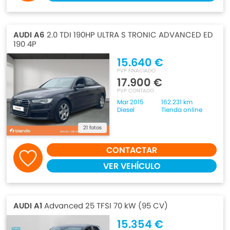
AUDI A6
2.0 TDI 190HP ULTRA S TRONIC ADVANCED ED
190 4P
15.640 €
PVP FINACIADO
17.900 €
PVP CONTADO
Mar 2015
162.231 km
Diesel
Tienda online
21 fotos
CONTACTAR
VER VEHÍCULO
AUDI A1
Advanced 25 TFSI 70 kW (95 CV)
15.354 €