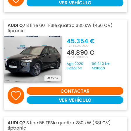
VER VEHÍCULO
AUDI Q7
S line 60 TFSIe quattro 335 kW (456 CV)
tipronic
45.354 €
PVP FINACIADO
49.890 €
PVP CONTADO
Ago 2020
99.240 km
Gasolina
Málaga
41 fotos
CONTACTAR
VER VEHÍCULO
AUDI Q7
S line 55 TFSIe quattro 280 kW (381 CV)
tiptronic