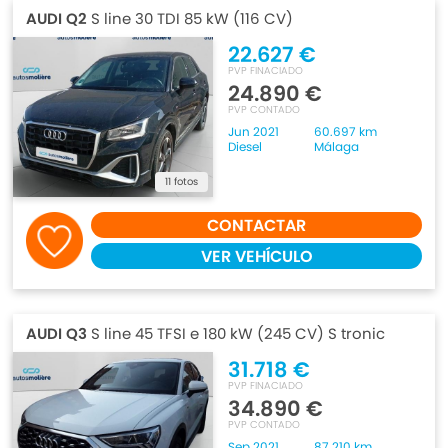
AUDI Q2
S line 30 TDI 85 kW (116 CV)
22.627 €
PVP FINACIADO
24.890 €
PVP CONTADO
Jun 2021
60.697 km
Diesel
Málaga
11 fotos
CONTACTAR
VER VEHÍCULO
AUDI Q3
S line 45 TFSI e 180 kW (245 CV) S tronic
31.718 €
PVP FINACIADO
34.890 €
PVP CONTADO
Sep 2021
87.210 km