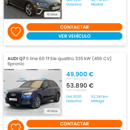
Gasolina
Madrid
10 fotos
CONTACTAR
VER VEHÍCULO
AUDI Q7
S line 60 TFSIe quattro 335 kW (456 CV)
tipronic
49.900 €
PVP FINACIADO
53.890 €
PVP CONTADO
Oct 2020
52.241 km
Gasolina
Málaga
41 fotos
CONTACTAR