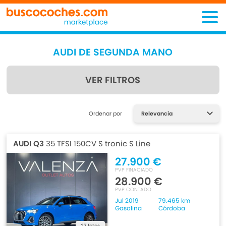
AUDI DE SEGUNDA MANO
VER FILTROS
Encuentra lo que estás
Ordenar por
buscando
AUDI Q3
35 TFSI 150CV S tronic S Line
27.900 €
PVP FINACIADO
28.900 €
PVP CONTADO
Jul 2019
79.465 km
Gasolina
Córdoba
27 fotos