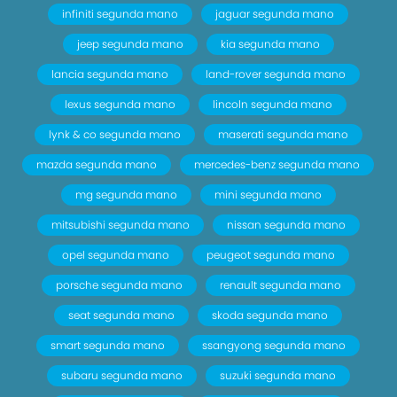
infiniti segunda mano
jaguar segunda mano
jeep segunda mano
kia segunda mano
lancia segunda mano
land-rover segunda mano
lexus segunda mano
lincoln segunda mano
lynk & co segunda mano
maserati segunda mano
mazda segunda mano
mercedes-benz segunda mano
mg segunda mano
mini segunda mano
mitsubishi segunda mano
nissan segunda mano
opel segunda mano
peugeot segunda mano
porsche segunda mano
renault segunda mano
seat segunda mano
skoda segunda mano
smart segunda mano
ssangyong segunda mano
subaru segunda mano
suzuki segunda mano