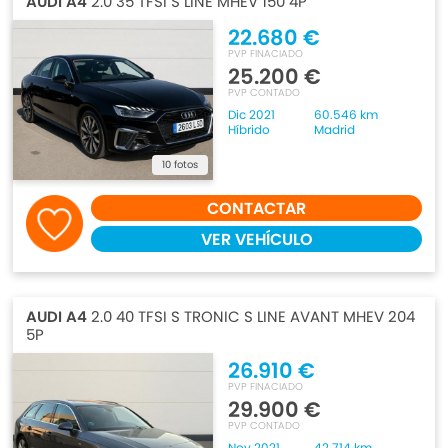
AUDI A4
2.0 35 TFSI S LINE MHEV 150 4P
22.680 €
PVP FINACIADO
25.200 €
PVP CONTADO
Dic 2021
60.546 km
Híbrido
Madrid
10 fotos
CONTACTAR
VER VEHÍCULO
AUDI A4
2.0 40 TFSI S TRONIC S LINE AVANT MHEV 204
5P
26.910 €
PVP FINACIADO
29.900 €
PVP CONTADO
Nov 2021
42.714 km