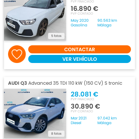
PVP FINACIADO
16.890 €
PVP CONTADO
May 2020
90.563 km
Gasolina
Málaga
5 fotos
CONTACTAR
VER VEHÍCULO
AUDI Q3
Advanced 35 TDI 110 kW (150 CV) S tronic
28.081 €
PVP FINACIADO
30.890 €
PVP CONTADO
Mar 2021
97.042 km
Diesel
Málaga
8 fotos