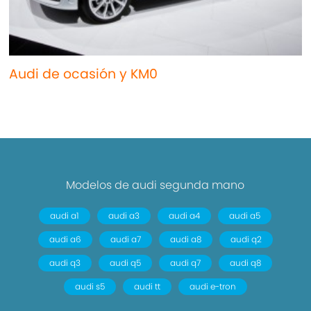
Audi de ocasión y KM0
Modelos de audi segunda mano
audi a1
audi a3
audi a4
audi a5
audi a6
audi a7
audi a8
audi q2
audi q3
audi q5
audi q7
audi q8
audi s5
audi tt
audi e-tron