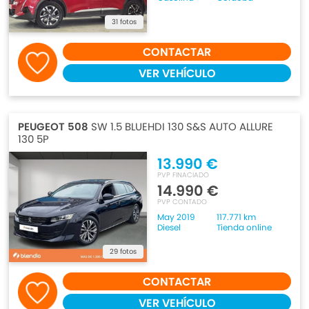
31 fotos
CONTACTAR
VER VEHÍCULO
PEUGEOT 508
SW 1.5 BLUEHDI 130 S&S AUTO ALLURE
130 5P
13.990 €
PVP FINACIADO
14.990 €
PVP CONTADO
May 2019
117.771 km
Diesel
Tienda online
29 fotos
CONTACTAR
VER VEHÍCULO