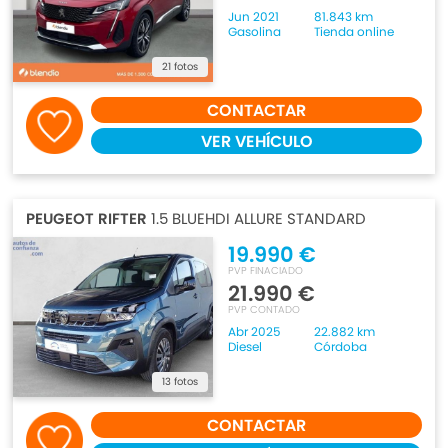
Jun 2021
81.843 km
Gasolina
Tienda online
21 fotos
CONTACTAR
VER VEHÍCULO
PEUGEOT RIFTER
1.5 BLUEHDI ALLURE STANDARD
19.990 €
PVP FINACIADO
21.990 €
PVP CONTADO
Abr 2025
22.882 km
Diesel
Córdoba
13 fotos
CONTACTAR