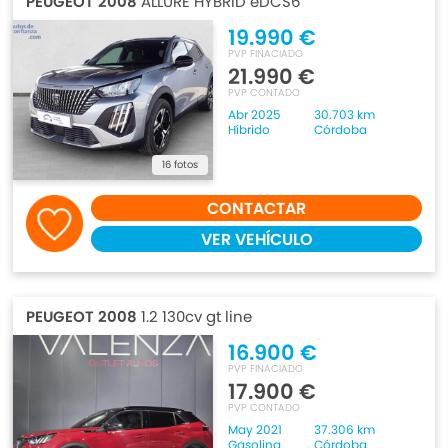
PEUGEOT 2008
ALLURE HYBRID eDCS6
19.990 €
PVP FINACIADO
21.990 €
PVP CONTADO
Abr 2025
30.703 km
Híbrido
Córdoba
16 fotos
CONTACTAR
VER VEHÍCULO
PEUGEOT 2008
1.2 130cv gt line
16.900 €
PVP FINACIADO
17.900 €
PVP CONTADO
May 2021
37.306 km
Gasolina
Córdoba