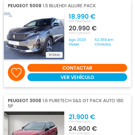
PEUGEOT 5008
1.5 BLUEHDI ALLURE PACK
18.990 €
PVP FINACIADO
20.990 €
PVP CONTADO
Ago 2024
52.356 km
Diesel
Córdoba
14 fotos
CONTACTAR
VER VEHÍCULO
PEUGEOT 3008
1.6 PURETECH S&S GT PACK AUTO 180
5P
21.900 €
PVP FINACIADO
24.900 €
PVP CONTADO