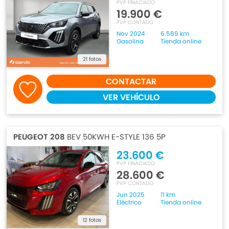
PVP FINACIADO
19.900 €
PVP CONTADO
Nov 2024
6.589 km
Gasolina
Tienda online
21 fotos
CONTACTAR
VER VEHÍCULO
PEUGEOT 208
BEV 50KWH E-STYLE 136 5P
23.600 €
PVP FINACIADO
28.600 €
PVP CONTADO
Jun 2025
11 km
Eléctrico
Tienda online
12 fotos