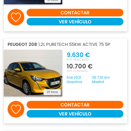
CONTACTAR
VER VEHÍCULO
PEUGEOT 208
1.2L PURETECH 55KW ACTIVE 75 5P
9.630 €
PVP FINACIADO
10.700 €
PVP CONTADO
Ene 2021
39.720 km
Gasolina
Madrid
25 fotos
CONTACTAR
VER VEHÍCULO