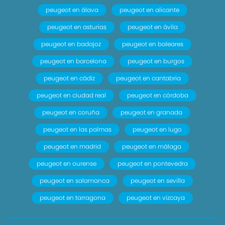
peugeot en álava
peugeot en alicante
peugeot en asturias
peugeot en ávila
peugeot en badajoz
peugeot en baleares
peugeot en barcelona
peugeot en burgos
peugeot en cádiz
peugeot en cantabria
peugeot en ciudad real
peugeot en córdoba
peugeot en coruña
peugeot en granada
peugeot en las palmas
peugeot en lugo
peugeot en madrid
peugeot en málaga
peugeot en ourense
peugeot en pontevedra
peugeot en salamanca
peugeot en sevilla
peugeot en tarragona
peugeot en vizcaya