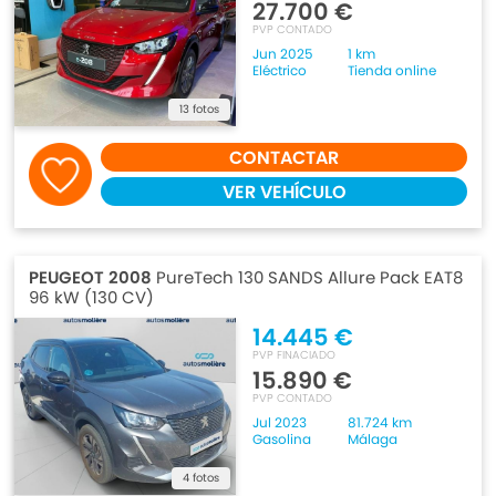
27.700 €
PVP CONTADO
Jun 2025
1 km
Eléctrico
Tienda online
13 fotos
CONTACTAR
VER VEHÍCULO
PEUGEOT 2008
PureTech 130 SANDS Allure Pack EAT8
96 kW (130 CV)
14.445 €
PVP FINACIADO
15.890 €
PVP CONTADO
Jul 2023
81.724 km
Gasolina
Málaga
4 fotos