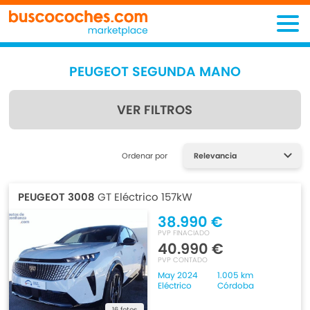
PEUGEOT SEGUNDA MANO
VER FILTROS
Encuentra lo que estás
Ordenar por
buscando
PEUGEOT 3008
GT Eléctrico 157kW
38.990 €
PVP FINACIADO
40.990 €
PVP CONTADO
May 2024
1.005 km
Eléctrico
Córdoba
16 fotos