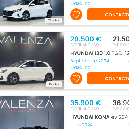
Gasolina
CONTACT
22 fotos
20.500 €
21.5
PVP FINANCIADO
PVP CON
HYUNDAI I30
1.0 TGDI 
Septiembre 2024
Gasolina
CONTACT
19 fotos
35.900 €
36.9
PVP FINANCIADO
PVP CON
HYUNDAI KONA
ev 204
Julio 2024