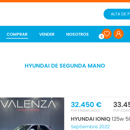
ALTA DE 
COMPRAR
VENDER
NOSOTROS
0
HYUNDAI DE SEGUNDA MANO
32.450 €
33.4
PVP FINANCIADO
PVP CON
HYUNDAI IONIQ
125w 58
Septiembre 2022