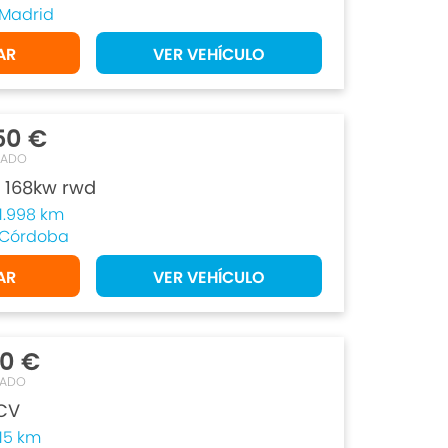
Madrid
AR
VER VEHÍCULO
50 €
TADO
 168kw rwd
1.998 km
Córdoba
AR
VER VEHÍCULO
50 €
TADO
9CV
15 km