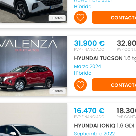
Híbrido
CONTACT
10 fotos
31.900 €
32.9
PVP FINANCIADO
PVP CON
HYUNDAI TUCSON
1.6 
Marzo 2024
Híbrido
CONTACT
9 fotos
16.470 €
18.30
PVP FINANCIADO
PVP CONT
HYUNDAI IONIQ
1.6 GDI
Septiembre 2022