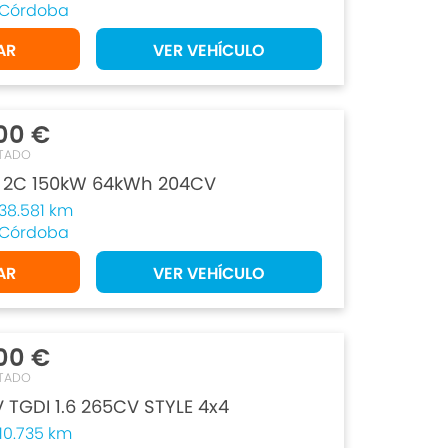
Córdoba
AR
VER VEHÍCULO
00 €
TADO
2C 150kW 64kWh 204CV
38.581 km
Córdoba
AR
VER VEHÍCULO
00 €
TADO
 TGDI 1.6 265CV STYLE 4x4
10.735 km