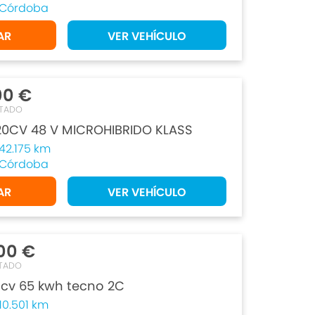
Córdoba
AR
VER VEHÍCULO
00 €
TADO
120CV 48 V MICROHIBRIDO KLASS
42.175 km
Córdoba
AR
VER VEHÍCULO
00 €
TADO
 cv 65 kwh tecno 2C
10.501 km