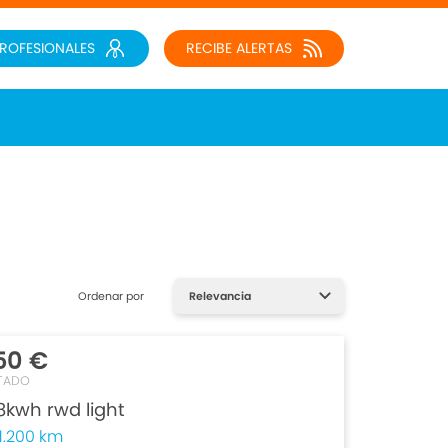
PROFESIONALES
RECIBE ALERTAS
Ordenar por
50 €
TADO
kwh rwd light
1.200 km