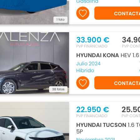
Gasolina
CONTACT
1 foto
33.900 €
34.9
PVP FINANCIADO
PVP CON
HYUNDAI KONA
HEV 1.6
Julio 2024
Híbrido
CONTACT
38 fotos
22.950 €
25.5
PVP FINANCIADO
PVP CON
HYUNDAI TUCSON
1.6 
5P
Noviembre 2021