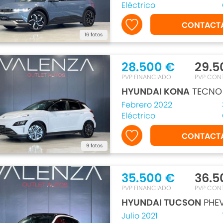
Eléctrico
CONTACT
16 fotos
28.500 €
29.5
PVP FINANCIADO
PVP CON
HYUNDAI KONA
TECNO 
Febrero 2022
Eléctrico
CONTACT
9 fotos
35.500 €
36.5
PVP FINANCIADO
PVP CON
HYUNDAI TUCSON
PHEV
Julio 2021