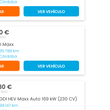
Córdoba
AR
VER VEHÍCULO
0 €
ADO
I Maxx
35.788 km
Córdoba
AR
VER VEHÍCULO
80 €
TADO
TGDI HEV Maxx Auto 169 kW (230 CV)
98.147 km