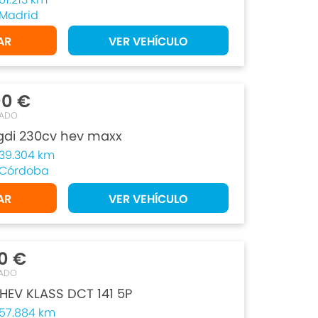
Madrid
AR
VER VEHÍCULO
00 €
TADO
tgdi 230cv hev maxx
39.304 km
Córdoba
AR
VER VEHÍCULO
0 €
ADO
 HEV KLASS DCT 141 5P
57.884 km