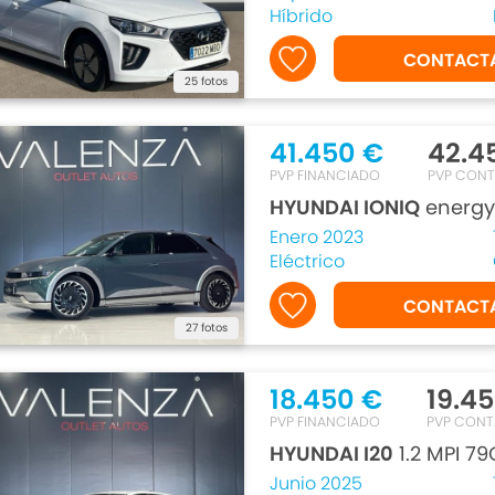
Híbrido
CONTACT
25 fotos
41.450 €
42.4
PVP FINANCIADO
PVP CON
HYUNDAI IONIQ
energy
Enero 2023
Eléctrico
CONTACT
27 fotos
18.450 €
19.4
PVP FINANCIADO
PVP CON
HYUNDAI I20
1.2 MPI 7
Junio 2025