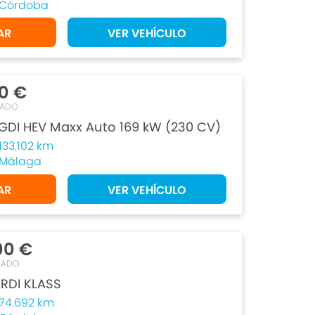
Córdoba
AR
VER VEHÍCULO
90 €
TADO
TGDI HEV Maxx Auto 169 kW (230 CV)
133.102 km
Málaga
AR
VER VEHÍCULO
00 €
TADO
CRDI KLASS
74.692 km