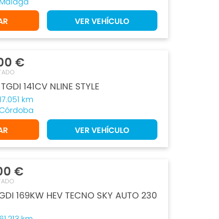
Málaga
AR
VER VEHÍCULO
00 €
TADO
 TGDI 141CV NLINE STYLE
17.051 km
Córdoba
AR
VER VEHÍCULO
00 €
TADO
TGDI 169KW HEV TECNO SKY AUTO 230
61.213 km