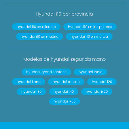
Hyundai i10 por provincia
hyundai i10 en alicante
hyundai i10 en las palmas
hyundai i10 en madrid
hyundai i10 en murcia
Modelos de hyundai segunda mano
hyundai grand santa fe
hyundai ioniq
hyundai kona
hyundai tucson
hyundai i20
hyundai i30
hyundai i40
hyundai ix20
hyundai ix35