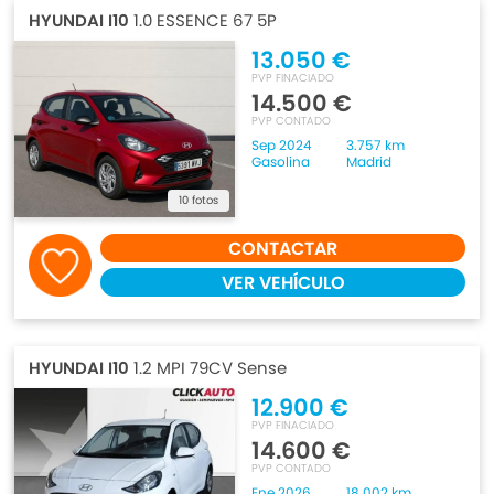
HYUNDAI I10
1.0 ESSENCE 67 5P
13.050 €
PVP FINACIADO
14.500 €
PVP CONTADO
Sep 2024
3.757 km
Gasolina
Madrid
10 fotos
CONTACTAR
VER VEHÍCULO
HYUNDAI I10
1.2 MPI 79CV Sense
12.900 €
PVP FINACIADO
14.600 €
PVP CONTADO
Ene 2026
18.002 km