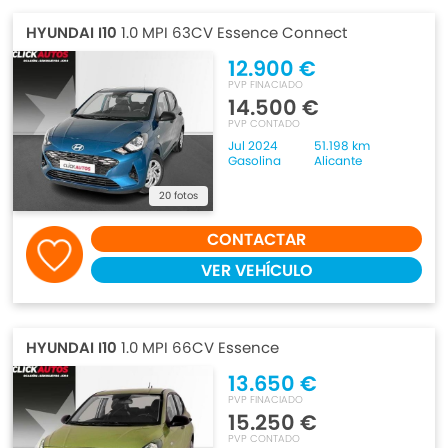
HYUNDAI I10
1.0 MPI 63CV Essence Connect
12.900 €
PVP FINACIADO
14.500 €
PVP CONTADO
Jul 2024
51.198 km
Gasolina
Alicante
20 fotos
CONTACTAR
VER VEHÍCULO
HYUNDAI I10
1.0 MPI 66CV Essence
13.650 €
PVP FINACIADO
15.250 €
PVP CONTADO