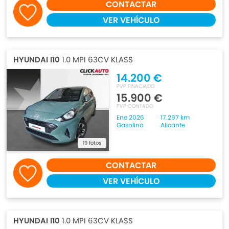
CONTACTAR
VER VEHÍCULO
HYUNDAI I10
1.0 MPI 63CV KLASS
14.200 €
PVP FINACIADO
15.900 €
PVP CONTADO
Ene 2026
17.297 km
Gasolina
Alicante
19 fotos
CONTACTAR
VER VEHÍCULO
HYUNDAI I10
1.0 MPI 63CV KLASS