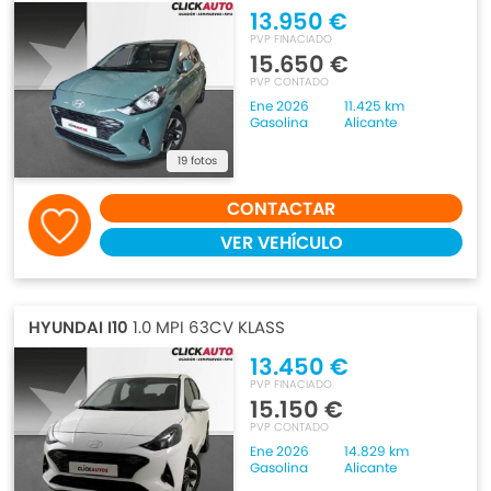
13.950 €
PVP FINACIADO
15.650 €
PVP CONTADO
Ene 2026
11.425 km
Gasolina
Alicante
19 fotos
CONTACTAR
VER VEHÍCULO
HYUNDAI I10
1.0 MPI 63CV KLASS
13.450 €
PVP FINACIADO
15.150 €
PVP CONTADO
Ene 2026
14.829 km
Gasolina
Alicante