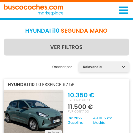
HYUNDAI i10
SEGUNDA MANO
VER FILTROS
Encuentra lo que estás
Ordenar por
buscando
HYUNDAI I10
1.0 ESSENCE 67 5P
10.350 €
PVP FINACIADO
11.500 €
PVP CONTADO
Dic 2022
49.005 km
Gasolina
Madrid
10 fotos