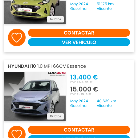
May 2024
51.175 km
Gasolina
Alicante
14 fotos
CONTACTAR
VER VEHÍCULO
HYUNDAI I10
1.0 MPI 66CV Essence
13.400 €
PVP FINACIADO
15.000 €
PVP CONTADO
May 2024
48.639 km
Gasolina
Alicante
16 fotos
CONTACTAR