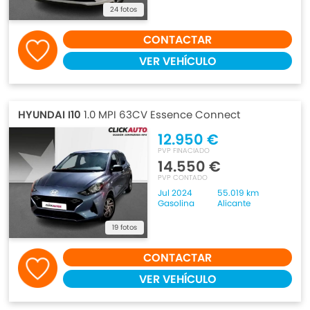
24 fotos
CONTACTAR
VER VEHÍCULO
HYUNDAI I10
1.0 MPI 63CV Essence Connect
12.950 €
PVP FINACIADO
14.550 €
PVP CONTADO
Jul 2024
55.019 km
Gasolina
Alicante
19 fotos
CONTACTAR
VER VEHÍCULO