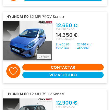
HYUNDAI I10
1.2 MPI 79CV Sense
12.650 €
PVP FINACIADO
14.350 €
PVP CONTADO
Ene 2026
22.146 km
Gasolina
Alicante
24 fotos
CONTACTAR
VER VEHÍCULO
HYUNDAI I10
1.2 MPI 79CV Sense
12.900 €
PVP FINACIADO