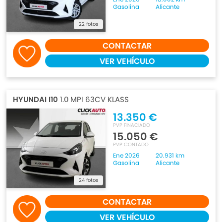
Gasolina
Alicante
22 fotos
CONTACTAR
VER VEHÍCULO
HYUNDAI I10
1.0 MPI 63CV KLASS
13.350 €
PVP FINACIADO
15.050 €
PVP CONTADO
Ene 2026
20.931 km
Gasolina
Alicante
24 fotos
CONTACTAR
VER VEHÍCULO