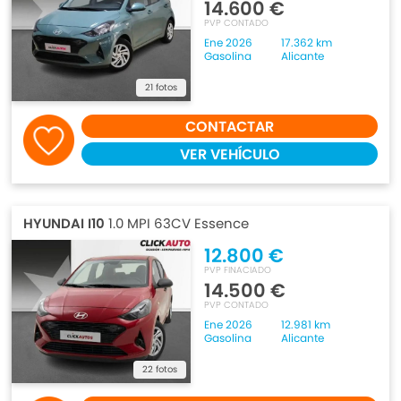
14.600 €
PVP CONTADO
Ene 2026
17.362 km
Gasolina
Alicante
21 fotos
CONTACTAR
VER VEHÍCULO
HYUNDAI I10
1.0 MPI 63CV Essence
12.800 €
PVP FINACIADO
14.500 €
PVP CONTADO
Ene 2026
12.981 km
Gasolina
Alicante
22 fotos