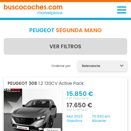
PEUGEOT
SEGUNDA MANO
VER FILTROS
Encuentra lo que estás
Ordenar por
buscando
PEUGEOT 308
1.2 130CV Active Pack
15.850 €
PVP FINACIADO
17.650 €
PVP CONTADO
Mar 2023
70.842 km
Gasolina
Alicante
20 fotos