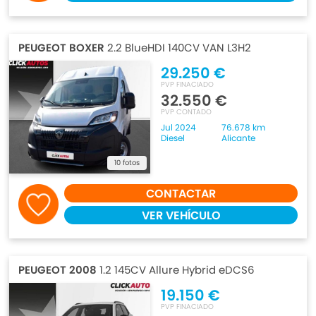
PEUGEOT BOXER
2.2 BlueHDI 140CV VAN L3H2
29.250 €
PVP FINACIADO
32.550 €
PVP CONTADO
Jul 2024
76.678 km
Diesel
Alicante
10 fotos
CONTACTAR
VER VEHÍCULO
PEUGEOT 2008
1.2 145CV Allure Hybrid eDCS6
19.150 €
PVP FINACIADO