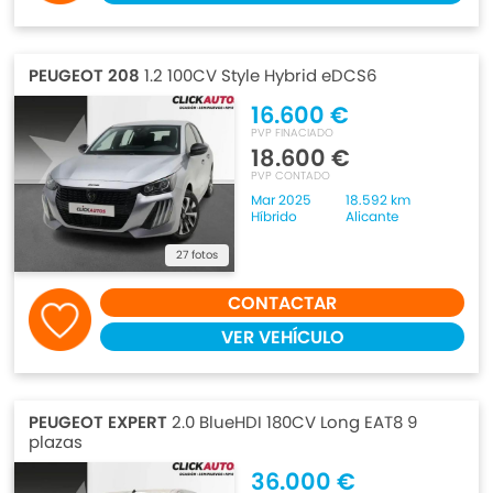
PEUGEOT 208
1.2 100CV Style Hybrid eDCS6
16.600 €
PVP FINACIADO
18.600 €
PVP CONTADO
Mar 2025
18.592 km
Híbrido
Alicante
27 fotos
CONTACTAR
VER VEHÍCULO
PEUGEOT EXPERT
2.0 BlueHDI 180CV Long EAT8 9
plazas
36.000 €