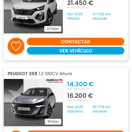
21.450 €
PVP CONTADO
Abr 2025
47.022 km
Híbrido
Alicante
27 fotos
CONTACTAR
VER VEHÍCULO
PEUGEOT 208
1.2 100CV Allure
14.300 €
PVP FINACIADO
16.200 €
PVP CONTADO
Mar 2025
30.378 km
Gasolina
Alicante
18 fotos