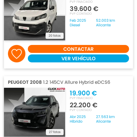
PVP FINACIADO
39.600 €
PVP CONTADO
Feb 2025
52.003 km
Diesel
Alicante
20 fotos
CONTACTAR
VER VEHÍCULO
PEUGEOT 2008
1.2 145CV Allure Hybrid eDCS6
19.900 €
PVP FINACIADO
22.200 €
PVP CONTADO
Abr 2025
27.563 km
Híbrido
Alicante
27 fotos