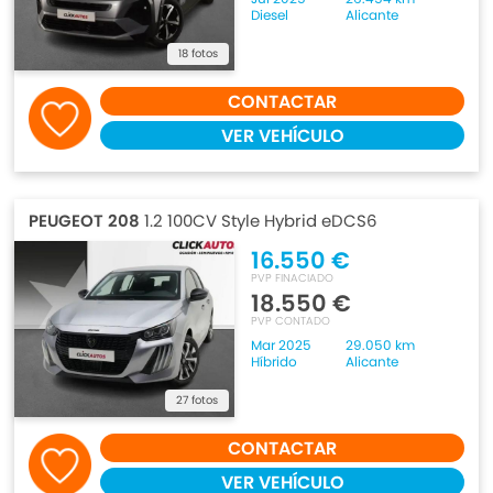
Diesel
Alicante
18 fotos
CONTACTAR
VER VEHÍCULO
PEUGEOT 208
1.2 100CV Style Hybrid eDCS6
16.550 €
PVP FINACIADO
18.550 €
PVP CONTADO
Mar 2025
29.050 km
Híbrido
Alicante
27 fotos
CONTACTAR
VER VEHÍCULO