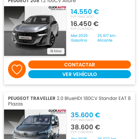
PEUGEOT 208
1.2 100CV Allure
14.550 €
PVP FINACIADO
16.450 €
PVP CONTADO
Mar 2025
25.617 km
Gasolina
Alicante
18 fotos
CONTACTAR
VER VEHÍCULO
PEUGEOT TRAVELLER
2.0 BlueHDI 180CV Standar EAT 8
Plazas
35.600 €
PVP FINACIADO
38.600 €
PVP CONTADO
Abr 2025
26.077 km