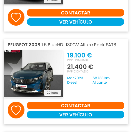
CONTACTAR
VER VEHÍCULO
PEUGEOT 3008
1.5 BlueHDI 130CV Allure Pack EAT8
19.100 €
PVP FINACIADO
21.400 €
PVP CONTADO
Mar 2023
68.133 km
Diesel
Alicante
20 fotos
CONTACTAR
VER VEHÍCULO