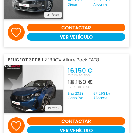
Diesel
Alicante
24 fotos
CONTACTAR
VER VEHÍCULO
PEUGEOT 3008
1.2 130CV Allure Pack EAT8
16.150 €
PVP FINACIADO
18.150 €
PVP CONTADO
Ene 2023
67.293 km
Gasolina
Alicante
19 fotos
CONTACTAR
VER VEHÍCULO