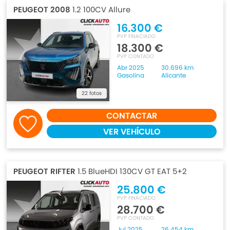
PEUGEOT 2008
1.2 100CV Allure
16.300 €
PVP FINACIADO
18.300 €
PVP CONTADO
Abr 2025
30.696 km
Gasolina
Alicante
22 fotos
CONTACTAR
VER VEHÍCULO
PEUGEOT RIFTER
1.5 BlueHDI 130CV GT EAT 5+2
25.800 €
PVP FINACIADO
28.700 €
PVP CONTADO
Jul 2025
26.454 km