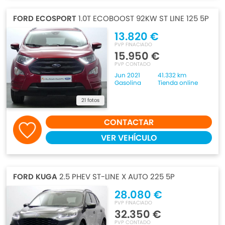
FORD ECOSPORT
1.0T ECOBOOST 92KW ST LINE 125 5P
13.820 €
PVP FINACIADO
15.950 €
PVP CONTADO
Jun 2021
41.332 km
Gasolina
Tienda online
21 fotos
CONTACTAR
VER VEHÍCULO
FORD KUGA
2.5 PHEV ST-LINE X AUTO 225 5P
28.080 €
PVP FINACIADO
32.350 €
PVP CONTADO