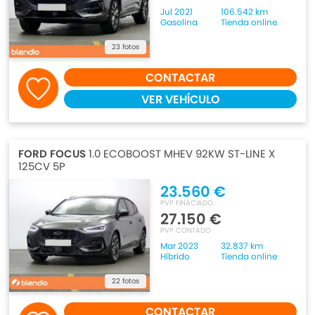
Jul 2021
106.542 km
Gasolina
Tienda online
23 fotos
CONTACTAR
VER VEHÍCULO
FORD FOCUS
1.0 ECOBOOST MHEV 92KW ST-LINE X
125CV 5P
23.560 €
PVP FINACIADO
27.150 €
PVP CONTADO
Mar 2023
32.837 km
Híbrido
Tienda online
22 fotos
CONTACTAR