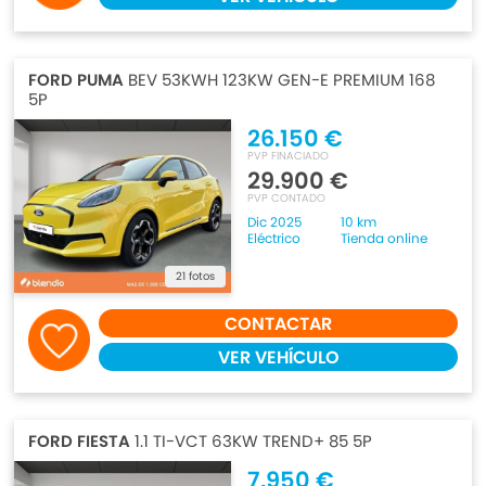
FORD PUMA
BEV 53KWH 123KW GEN-E PREMIUM 168
5P
26.150 €
PVP FINACIADO
29.900 €
PVP CONTADO
Dic 2025
10 km
Eléctrico
Tienda online
21 fotos
CONTACTAR
VER VEHÍCULO
FORD FIESTA
1.1 TI-VCT 63KW TREND+ 85 5P
7.950 €