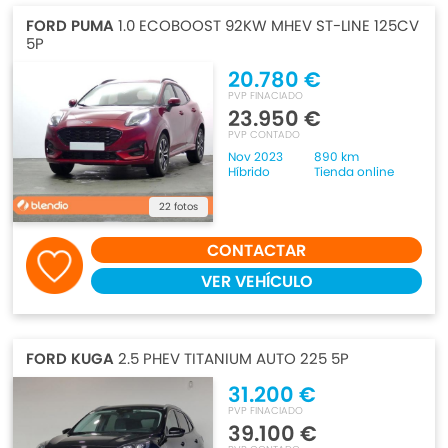
FORD PUMA
1.0 ECOBOOST 92KW MHEV ST-LINE 125CV
5P
20.780 €
PVP FINACIADO
23.950 €
PVP CONTADO
Nov 2023
890 km
Híbrido
Tienda online
22 fotos
CONTACTAR
VER VEHÍCULO
FORD KUGA
2.5 PHEV TITANIUM AUTO 225 5P
31.200 €
PVP FINACIADO
39.100 €