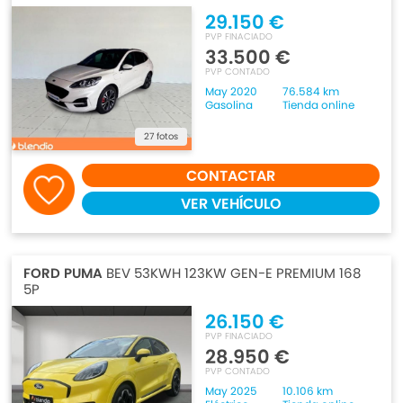
29.150 €
PVP FINACIADO
33.500 €
PVP CONTADO
May 2020
76.584 km
Gasolina
Tienda online
27 fotos
CONTACTAR
VER VEHÍCULO
FORD PUMA
BEV 53KWH 123KW GEN-E PREMIUM 168
5P
26.150 €
PVP FINACIADO
28.950 €
PVP CONTADO
May 2025
10.106 km