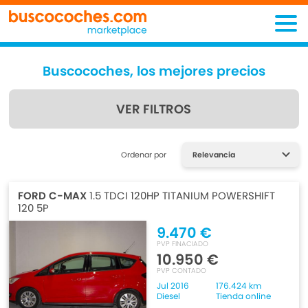
Buscocoches, los mejores precios
VER FILTROS
Encuentra lo que estás
Ordenar por
buscando
FORD C-MAX
1.5 TDCI 120HP TITANIUM POWERSHIFT
120 5P
9.470 €
PVP FINACIADO
10.950 €
PVP CONTADO
Jul 2016
176.424 km
Diesel
Tienda online