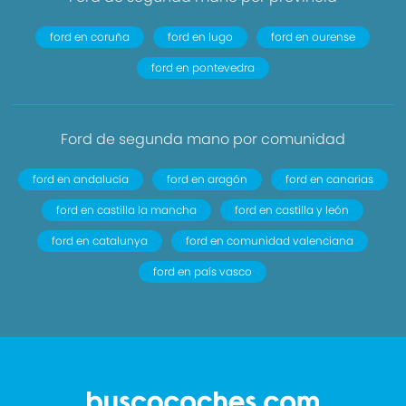
ford en coruña
ford en lugo
ford en ourense
ford en pontevedra
Ford de segunda mano por comunidad
ford en andalucía
ford en aragón
ford en canarias
ford en castilla la mancha
ford en castilla y león
ford en catalunya
ford en comunidad valenciana
ford en país vasco