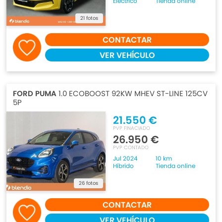
Eléctrico
Tienda online
21 fotos
CONTACTAR
VER VEHÍCULO
FORD PUMA
1.0 ECOBOOST 92KW MHEV ST-LINE 125CV
5P
21.550 €
PVP FINACIADO
26.950 €
PVP CONTADO
Jul 2024
10 km
Híbrido
Tienda online
26 fotos
CONTACTAR
VER VEHÍCULO