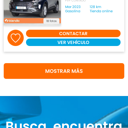
PVP CONTADO
Mar 2023
128 km
Gasolina
Tienda online
18 fotos
CONTACTAR
VER VEHÍCULO
MOSTRAR MÁS
Busca, encuentra