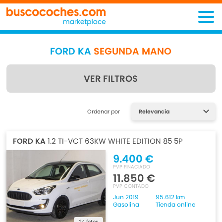
FORD KA
SEGUNDA MANO
VER FILTROS
Encuentra lo que estás
Ordenar por
buscando
FORD KA
1.2 TI-VCT 63KW WHITE EDITION 85 5P
9.400 €
PVP FINACIADO
11.850 €
PVP CONTADO
Jun 2019
95.612 km
Gasolina
Tienda online
24 fotos