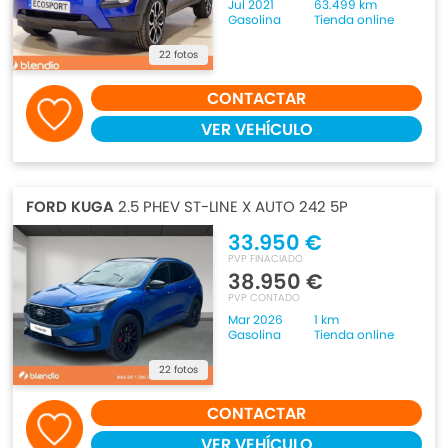
Jul 2021
63.499 km
Gasolina
Tienda online
22 fotos
CONTACTAR
VER VEHÍCULO
FORD KUGA
2.5 PHEV ST-LINE X AUTO 242 5P
33.950 €
PVP FINACIADO
38.950 €
PVP CONTADO
Mar 2026
1 km
Gasolina
Tienda online
22 fotos
CONTACTAR
VER VEHÍCULO