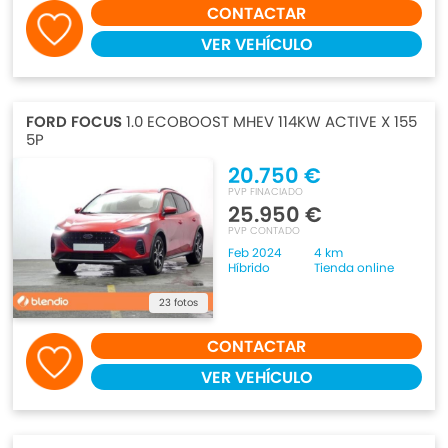
CONTACTAR
VER VEHÍCULO
FORD FOCUS
1.0 ECOBOOST MHEV 114KW ACTIVE X 155
5P
20.750 €
PVP FINACIADO
25.950 €
PVP CONTADO
Feb 2024
4 km
Híbrido
Tienda online
23 fotos
CONTACTAR
VER VEHÍCULO