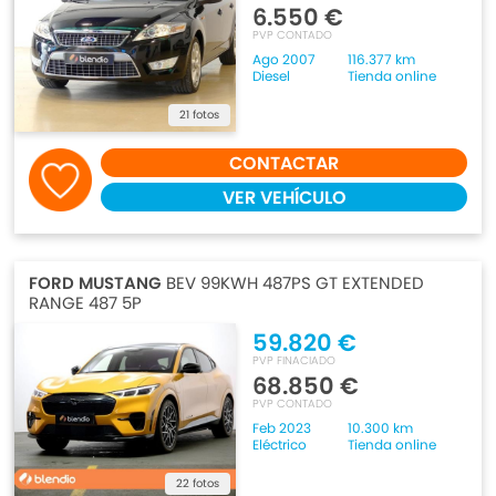
6.550 €
PVP CONTADO
Ago 2007
116.377 km
Diesel
Tienda online
21 fotos
CONTACTAR
VER VEHÍCULO
FORD MUSTANG
BEV 99KWH 487PS GT EXTENDED
RANGE 487 5P
59.820 €
PVP FINACIADO
68.850 €
PVP CONTADO
Feb 2023
10.300 km
Eléctrico
Tienda online
22 fotos