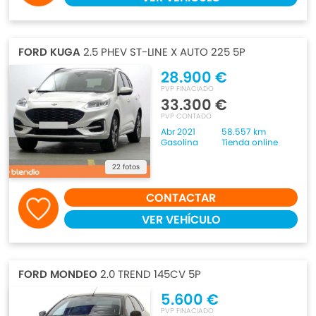
FORD KUGA
2.5 PHEV ST-LINE X AUTO 225 5P
28.900 €
PVP FINACIADO
33.300 €
PVP CONTADO
Abr 2021
58.557 km
Gasolina
Tienda online
22 fotos
CONTACTAR
VER VEHÍCULO
FORD MONDEO
2.0 TREND 145CV 5P
5.600 €
PVP FINACIADO