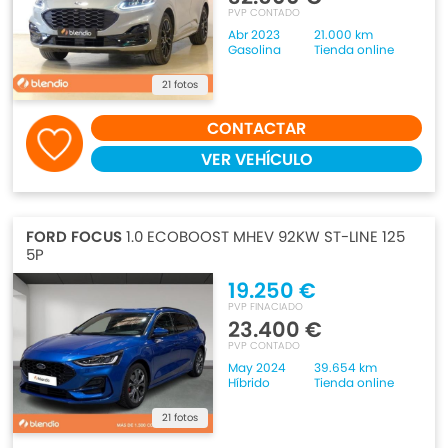
PVP CONTADO
Abr 2023
21.000 km
Gasolina
Tienda online
21 fotos
CONTACTAR
VER VEHÍCULO
FORD FOCUS
1.0 ECOBOOST MHEV 92KW ST-LINE 125
5P
19.250 €
PVP FINACIADO
23.400 €
PVP CONTADO
May 2024
39.654 km
Híbrido
Tienda online
21 fotos