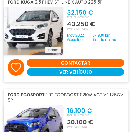
FORD KUGA
2.5 PHEV ST-LINE X AUTO 225 5P
32.150 €
PVP FINACIADO
40.250 €
PVP CONTADO
May 2022
37.930 km
Gasolina
Tienda online
18 fotos
CONTACTAR
VER VEHÍCULO
FORD ECOSPORT
1.0T ECOBOOST 92KW ACTIVE 125CV
5P
16.100 €
PVP FINACIADO
20.100 €
PVP CONTADO