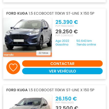
FORD KUGA
1.5 ECOBOOST 110KW ST-LINE X 150 5P
25.390 €
PVP FINACIADO
29.250 €
PVP CONTADO
Ago 2022
50.643 km
Gasolina
Tienda online
22 fotos
CONTACTAR
VER VEHÍCULO
FORD KUGA
1.5 ECOBOOST 110KW ST-LINE X 150 5P
26.150 €
PVP FINACIADO
32.500 €