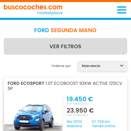
FORD
SEGUNDA MANO
VER FILTROS
Encuentra lo que estás
Ordenar por
buscando
FORD ECOSPORT
1.0T ECOBOOST 92KW ACTIVE 125CV
5P
19.450 €
PVP FINACIADO
23.950 €
PVP CONTADO
Abr 2023
57.758 km
Gasolina
Tienda online