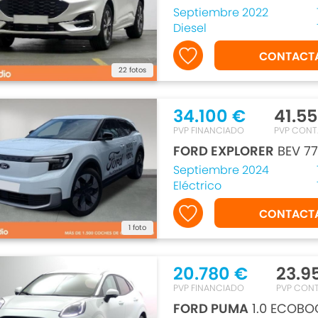
Septiembre 2022
Diesel
CONTACT
22 fotos
34.100 €
41.5
PVP FINANCIADO
PVP CON
FORD EXPLORER
BEV 77
Septiembre 2024
Eléctrico
CONTACT
1 foto
20.780 €
23.9
PVP FINANCIADO
PVP CON
FORD PUMA
1.0 ECOBO