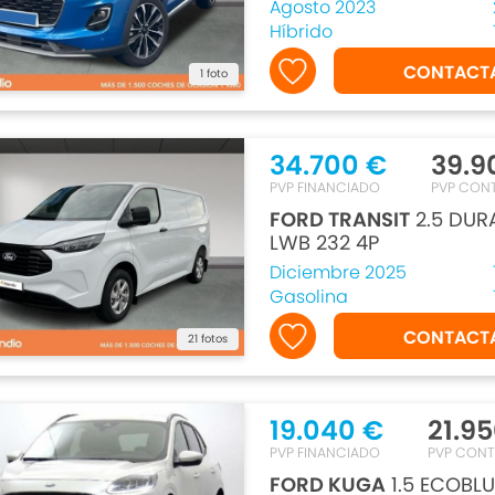
Agosto 2023
Híbrido
CONTACT
1 foto
34.700 €
39.9
PVP FINANCIADO
PVP CON
FORD TRANSIT
2.5 DUR
LWB 232 4P
Diciembre 2025
Gasolina
CONTACT
21 fotos
19.040 €
21.9
PVP FINANCIADO
PVP CON
FORD KUGA
1.5 ECOBLU