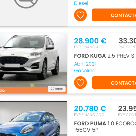
Diesel
CONTACT
28.900 €
33.3
PVP FINANCIADO
PVP CON
FORD KUGA
2.5 PHEV S
Abril 2021
Gasolina
CONTACT
22 fotos
20.780 €
23.9
PVP FINANCIADO
PVP CON
FORD PUMA
1.0 ECOBO
155CV 5P