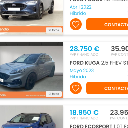
Abril 2022
Híbrido
CONTACT
21 fotos
28.750 €
35.9
PVP FINANCIADO
PVP CON
FORD KUGA
2.5 FHEV S
Mayo 2023
Híbrido
CONTACT
21 fotos
18.950 €
23.9
PVP FINANCIADO
PVP CON
FORD ECOSPORT
1.0T 