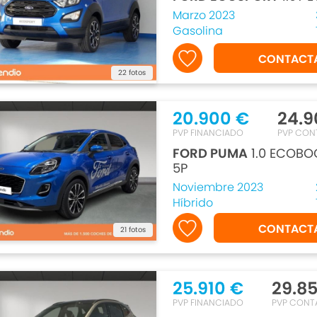
Marzo 2023
Gasolina
CONTACT
22 fotos
20.900 €
24.9
PVP FINANCIADO
PVP CON
FORD PUMA
1.0 ECOBO
5P
Noviembre 2023
Híbrido
CONTACT
21 fotos
25.910 €
29.8
PVP FINANCIADO
PVP CONT