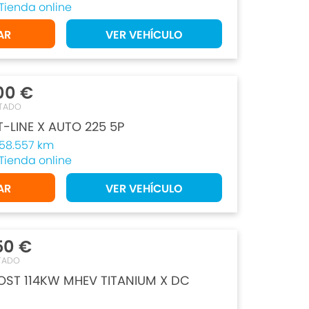
Tienda online
AR
VER VEHÍCULO
00 €
TADO
T-LINE X AUTO 225 5P
58.557 km
Tienda online
AR
VER VEHÍCULO
50 €
TADO
OST 114KW MHEV TITANIUM X DC