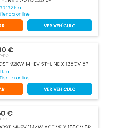
T-LINE X AUTO 225 5P
90.192 km
Tienda online
AR
VER VEHÍCULO
00 €
TADO
OST 92KW MHEV ST-LINE X 125CV 5P
1 km
Tienda online
AR
VER VEHÍCULO
50 €
TADO
OST MHEV 114KW ACTIVE X 155CV 5P