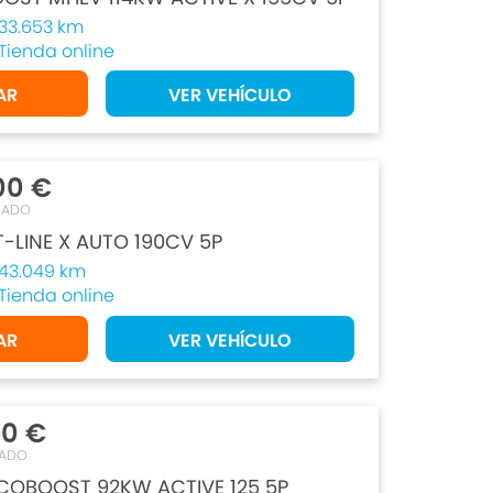
33.653 km
Tienda online
AR
VER VEHÍCULO
00 €
TADO
T-LINE X AUTO 190CV 5P
43.049 km
Tienda online
AR
VER VEHÍCULO
50 €
TADO
ECOBOOST 92KW ACTIVE 125 5P