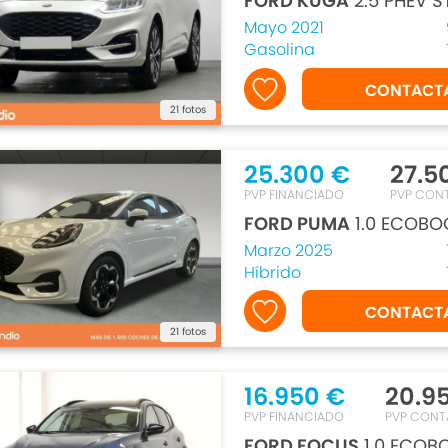
FORD KUGA
2.5 PHEV S
Mayo 2021
Gasolina
CONTACT
21 fotos
25.300 €
27.5
PVP FINANCIADO
PVP CON
FORD PUMA
1.0 ECOBO
Marzo 2025
Híbrido
CONTACT
21 fotos
16.950 €
20.9
PVP FINANCIADO
PVP CON
FORD FOCUS
1.0 ECOBO