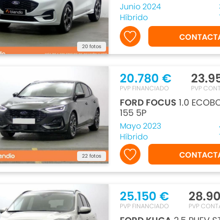
Junio 2024
Híbrido
CONTACT
20 fotos
20.780 €
23.9
PVP FINANCIADO
PVP CON
FORD FOCUS
1.0 ECOB
155 5P
Mayo 2023
Híbrido
CONTACT
22 fotos
25.150 €
28.9
PVP FINANCIADO
PVP CONT