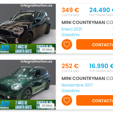
349 €
24.490
CUOTA MES
PVP FINANCIAD
MINI COUNTRYMAN
CO
Enero 2021
Gasolina
CONTACT
32 fotos
252 €
16.990 
CUOTA MES
PVP FINANCIAD
MINI COUNTRYMAN
CO
Noviembre 2017
Gasolina
CONTACT
32 fotos