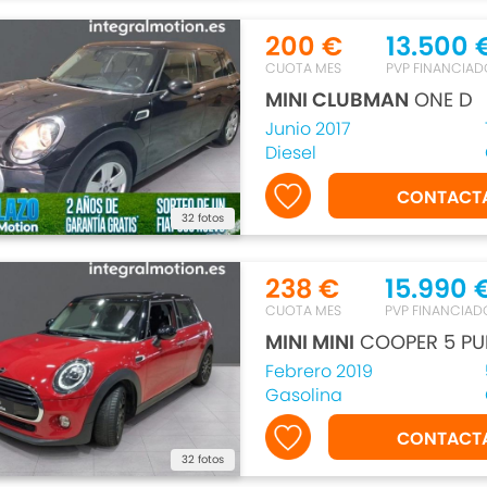
200 €
13.500 
CUOTA MES
PVP FINANCIAD
MINI CLUBMAN
ONE D
Junio 2017
Diesel
CONTACT
32 fotos
238 €
15.990 
CUOTA MES
PVP FINANCIAD
MINI MINI
COOPER 5 PU
Febrero 2019
Gasolina
CONTACT
32 fotos