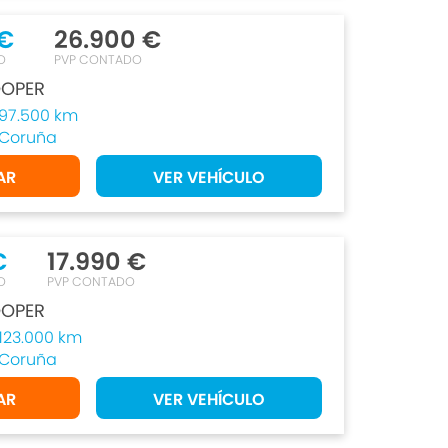
 €
26.900 €
O
PVP CONTADO
OPER
97.500 km
Coruña
AR
VER VEHÍCULO
€
17.990 €
O
PVP CONTADO
OPER
123.000 km
Coruña
AR
VER VEHÍCULO