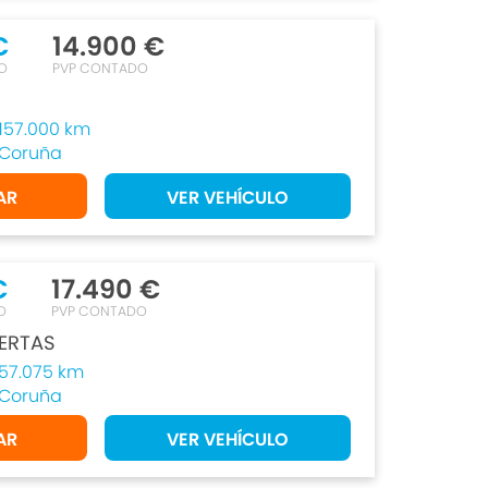
€
14.900 €
O
PVP CONTADO
157.000 km
Coruña
AR
VER VEHÍCULO
€
17.490 €
O
PVP CONTADO
ERTAS
57.075 km
Coruña
AR
VER VEHÍCULO