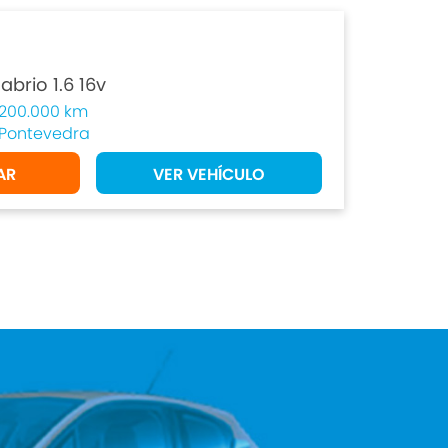
brio 1.6 16v
200.000 km
Pontevedra
AR
VER VEHÍCULO