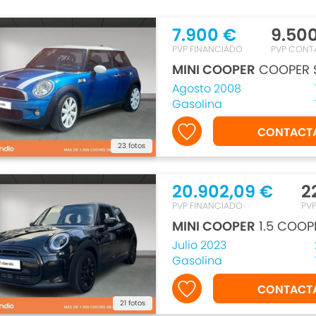
7.900 €
9.50
PVP FINANCIADO
PVP CONT
MINI COOPER
COOPER S
Agosto 2008
Gasolina
CONTACT
23 fotos
20.902,09 €
2
PVP FINANCIADO
PV
MINI COOPER
1.5 COOPE
Julio 2023
Gasolina
CONTACT
21 fotos