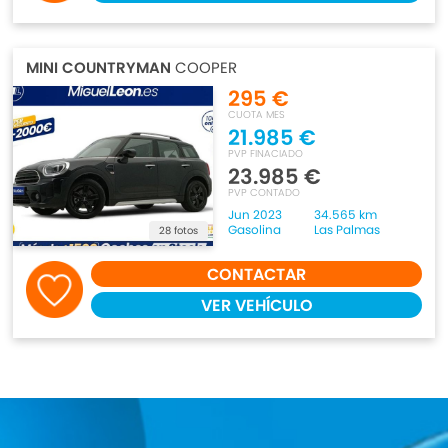
MINI COUNTRYMAN
COOPER
295 €
CUOTA MES
21.985 €
PVP FINACIADO
23.985 €
PVP CONTADO
Jun 2023
34.565 km
Gasolina
Las Palmas
28 fotos
CONTACTAR
VER VEHÍCULO