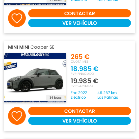
CONTACTAR
VER VEHÍCULO
MINI MINI
Cooper SE
265 €
CUOTA MES
18.985 €
PVP FINACIADO
19.985 €
PVP CONTADO
Ene 2022
49.267 km
Eléctrico
Las Palmas
34 fotos
CONTACTAR
VER VEHÍCULO