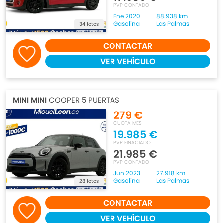
PVP CONTADO
Ene 2020
88.938 km
Gasolina
Las Palmas
34 fotos
CONTACTAR
VER VEHÍCULO
MINI MINI
COOPER 5 PUERTAS
279 €
CUOTA MES
19.985 €
PVP FINACIADO
21.985 €
PVP CONTADO
Jun 2023
27.918 km
Gasolina
Las Palmas
28 fotos
CONTACTAR
VER VEHÍCULO