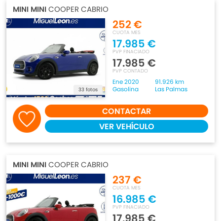
MINI MINI
COOPER CABRIO
252 €
CUOTA MES
17.985 €
PVP FINACIADO
17.985 €
PVP CONTADO
Ene 2020
91.926 km
Gasolina
Las Palmas
33 fotos
CONTACTAR
VER VEHÍCULO
MINI MINI
COOPER CABRIO
237 €
CUOTA MES
16.985 €
PVP FINACIADO
17.985 €