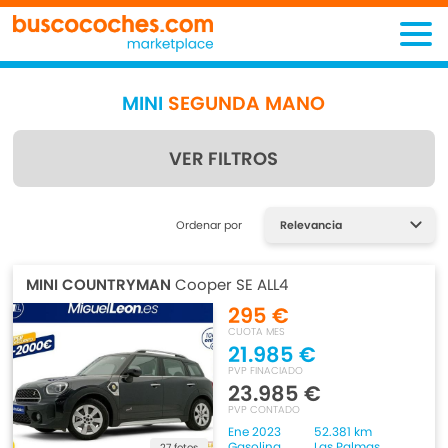
MINI
SEGUNDA MANO
VER FILTROS
Encuentra lo que estás
Ordenar por
buscando
MINI COUNTRYMAN
Cooper SE ALL4
295 €
CUOTA MES
21.985 €
PVP FINACIADO
23.985 €
PVP CONTADO
Ene 2023
52.381 km
Gasolina
Las Palmas
27 fotos