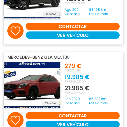
PVP CONTADO
Ago 2021
88.108 km
Gasolina
Las Palmas
14 fotos
CONTACTAR
VER VEHÍCULO
MERCEDES-BENZ GLA
GLA 180
279 €
CUOTA MES
19.985 €
PVP FINACIADO
21.985 €
PVP CONTADO
Ene 2020
86.333 km
Gasolina
Las Palmas
29 fotos
CONTACTAR
VER VEHÍCULO