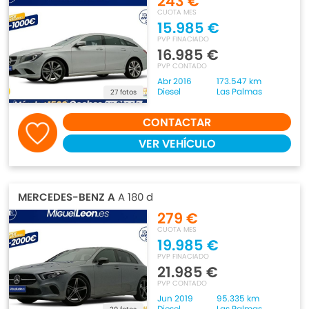
243 €
CUOTA MES
15.985 €
PVP FINACIADO
16.985 €
PVP CONTADO
Abr 2016
173.547 km
Diesel
Las Palmas
27 fotos
CONTACTAR
VER VEHÍCULO
MERCEDES-BENZ A
A 180 d
279 €
CUOTA MES
19.985 €
PVP FINACIADO
21.985 €
PVP CONTADO
Jun 2019
95.335 km
Diesel
Las Palmas