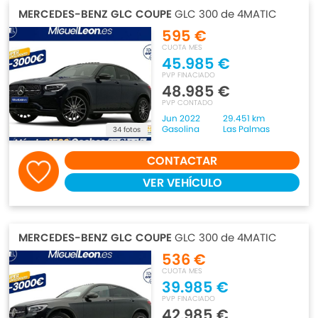
MERCEDES-BENZ GLC COUPE
GLC 300 de 4MATIC
595 €
CUOTA MES
45.985 €
PVP FINACIADO
48.985 €
PVP CONTADO
Jun 2022
29.451 km
Gasolina
Las Palmas
34 fotos
CONTACTAR
VER VEHÍCULO
MERCEDES-BENZ GLC COUPE
GLC 300 de 4MATIC
536 €
CUOTA MES
39.985 €
PVP FINACIADO
42.985 €