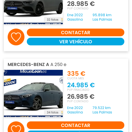
28.985 €
PVP CONTADO
Ene 2022
95.898 km
Gasolina
Las Palmas
32 fotos
CONTACTAR
VER VEHÍCULO
MERCEDES-BENZ A
A 250 e
335 €
CUOTA MES
24.985 €
PVP FINACIADO
26.985 €
PVP CONTADO
Ene 2022
79.522 km
Gasolina
Las Palmas
34 fotos
CONTACTAR