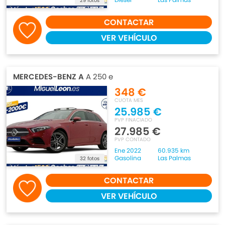
29 fotos
CONTACTAR
VER VEHÍCULO
MERCEDES-BENZ A
A 250 e
348 €
CUOTA MES
25.985 €
PVP FINACIADO
27.985 €
PVP CONTADO
Ene 2022
60.935 km
Gasolina
Las Palmas
32 fotos
CONTACTAR
VER VEHÍCULO