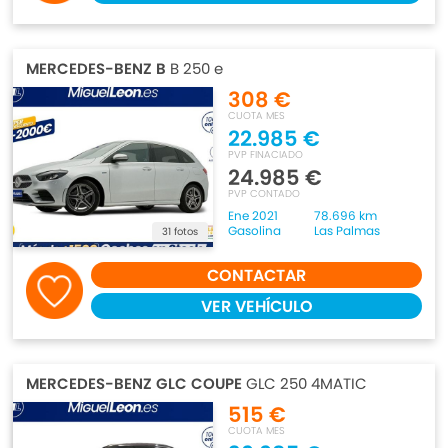
MERCEDES-BENZ B
B 250 e
308 €
CUOTA MES
22.985 €
PVP FINACIADO
24.985 €
PVP CONTADO
Ene 2021
78.696 km
Gasolina
Las Palmas
31 fotos
CONTACTAR
VER VEHÍCULO
MERCEDES-BENZ GLC COUPE
GLC 250 4MATIC
515 €
CUOTA MES