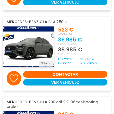
VER VEHÍCULO
MERCEDES-BENZ GLA
GLA 250 e
523 €
CUOTA MES
36.985 €
PVP FINACIADO
38.985 €
PVP CONTADO
Ene 2024
31.194 km
Gasolina
Las Palmas
31 fotos
CONTACTAR
VER VEHÍCULO
MERCEDES-BENZ CLA
200 cdi 2.2 136cv Shooting
brake