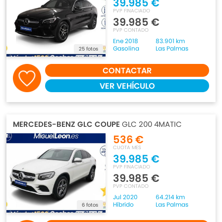
39.985 €
PVP FINACIADO
39.985 €
PVP CONTADO
Ene 2018
83.901 km
Gasolina
Las Palmas
25 fotos
CONTACTAR
VER VEHÍCULO
MERCEDES-BENZ GLC COUPE
GLC 200 4MATIC
536 €
CUOTA MES
39.985 €
PVP FINACIADO
39.985 €
PVP CONTADO
Jul 2020
64.214 km
Híbrido
Las Palmas
6 fotos