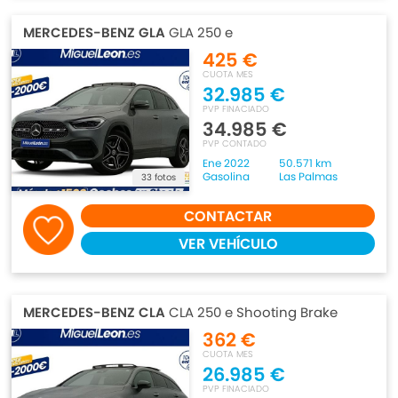
MERCEDES-BENZ GLA
GLA 250 e
425 €
CUOTA MES
32.985 €
PVP FINACIADO
34.985 €
PVP CONTADO
Ene 2022
50.571 km
Gasolina
Las Palmas
33 fotos
CONTACTAR
VER VEHÍCULO
MERCEDES-BENZ CLA
CLA 250 e Shooting Brake
362 €
CUOTA MES
26.985 €
PVP FINACIADO