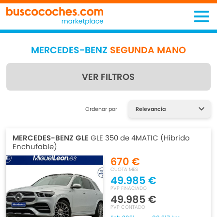
MERCEDES-BENZ
SEGUNDA MANO
VER FILTROS
Encuentra lo que estás
Ordenar por
buscando
MERCEDES-BENZ GLE
GLE 350 de 4MATIC (Híbrido
Enchufable)
670 €
CUOTA MES
49.985 €
PVP FINACIADO
49.985 €
PVP CONTADO