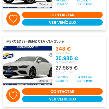
Feb 2021
96.217 km
Gasolina
Las Palmas
35 fotos
CONTACTAR
VER VEHÍCULO
MERCEDES-BENZ CLA
CLA 250 e
348 €
CUOTA MES
25.985 €
PVP FINACIADO
27.985 €
PVP CONTADO
Ene 2022
114.989 km
Gasolina
Las Palmas
30 fotos
CONTACTAR
VER VEHÍCULO