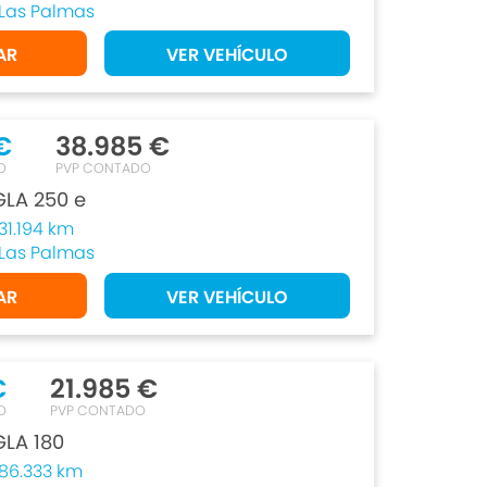
Las Palmas
AR
VER VEHÍCULO
€
38.985 €
O
PVP CONTADO
LA 250 e
31.194 km
Las Palmas
AR
VER VEHÍCULO
€
21.985 €
O
PVP CONTADO
LA 180
86.333 km