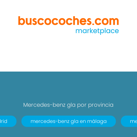
Mercedes-benz gla por provincia
rid
mercedes-benz gla en málaga
me