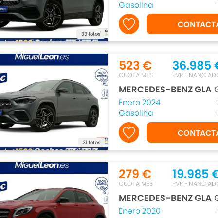
Gasolina
CONTACT
33 fotos
523 €
36.985 
CUOTA MES
PVP FINANCIAD
MERCEDES-BENZ GLA
G
Enero 2024
Gasolina
CONTACT
31 fotos
279 €
19.985 
CUOTA MES
PVP FINANCIAD
MERCEDES-BENZ GLA
G
Enero 2020