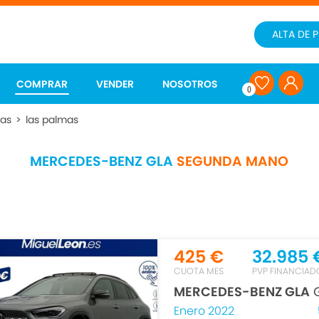
ALTA DE 
COMPRAR
VENDER
NOSOTROS
0
ias
>
las palmas
MERCEDES-BENZ GLA
SEGUNDA MANO
425 €
32.985 
CUOTA MES
PVP FINANCIAD
MERCEDES-BENZ GLA
G
Enero 2022