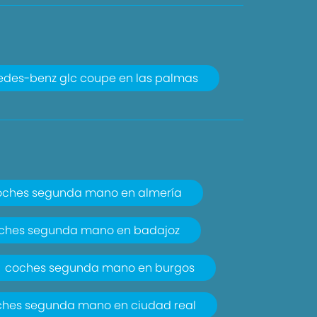
des-benz glc coupe en las palmas
oches segunda mano en almería
ches segunda mano en badajoz
coches segunda mano en burgos
ches segunda mano en ciudad real