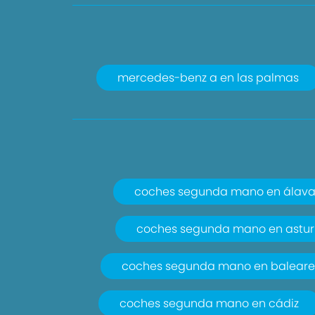
mercedes-benz a en las palmas
coches segunda mano en álav
coches segunda mano en astur
coches segunda mano en baleare
coches segunda mano en cádiz