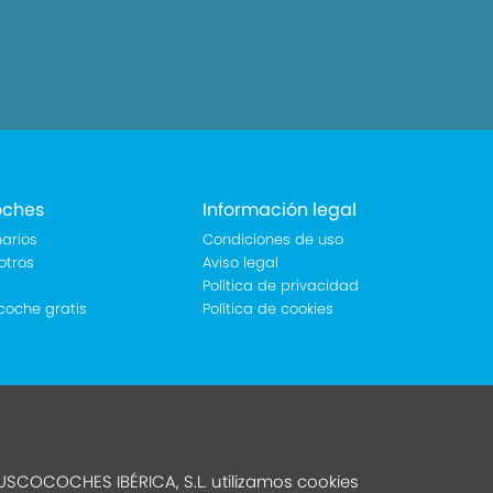
oches
Información legal
arios
Condiciones de uso
otros
Aviso legal
Política de privacidad
coche gratis
Política de cookies
SCOCOCHES IBÉRICA, S.L. utilizamos cookies