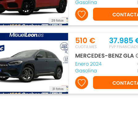
Gasolina
CONTACT
29 fotos
510 €
37.985 
CUOTA MES
PVP FINANCIAD
MERCEDES-BENZ GLA
G
Enero 2024
Gasolina
CONTACT
31 fotos