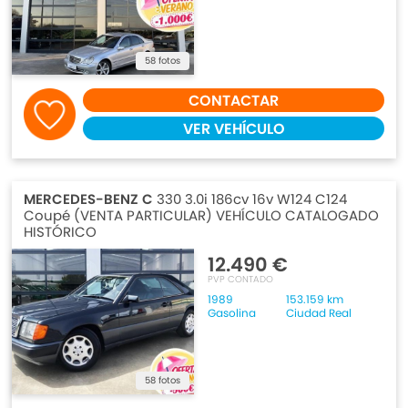
58 fotos
CONTACTAR
VER VEHÍCULO
MERCEDES-BENZ C
330 3.0i 186cv 16v W124 C124
Coupé (VENTA PARTICULAR) VEHÍCULO CATALOGADO
HISTÓRICO
12.490 €
PVP CONTADO
1989
153.159 km
Gasolina
Ciudad Real
58 fotos