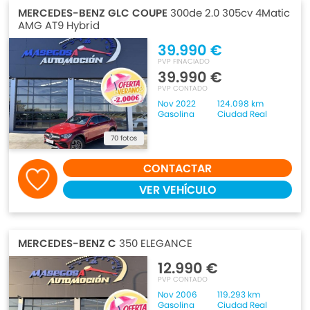
MERCEDES-BENZ GLC COUPE
300de 2.0 305cv 4Matic
AMG AT9 Hybrid
39.990 €
PVP FINACIADO
39.990 €
PVP CONTADO
Nov 2022
124.098 km
Gasolina
Ciudad Real
70 fotos
CONTACTAR
VER VEHÍCULO
MERCEDES-BENZ C
350 ELEGANCE
12.990 €
PVP CONTADO
Nov 2006
119.293 km
Gasolina
Ciudad Real