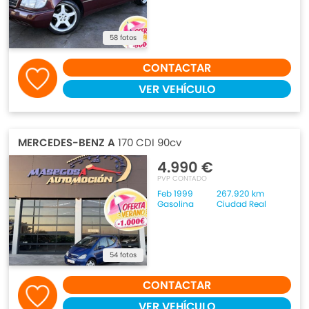
58 fotos
CONTACTAR
VER VEHÍCULO
MERCEDES-BENZ A
170 CDI 90cv
4.990 €
PVP CONTADO
Feb 1999
267.920 km
Gasolina
Ciudad Real
54 fotos
CONTACTAR
VER VEHÍCULO