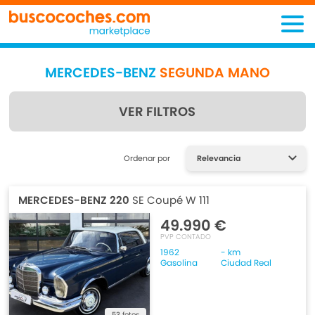
MERCEDES-BENZ
SEGUNDA MANO
VER FILTROS
Encuentra lo que estás
Ordenar por
buscando
MERCEDES-BENZ 220
SE Coupé W 111
49.990 €
PVP CONTADO
1962
- km
Gasolina
Ciudad Real
53 fotos