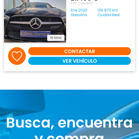
PVP CONTADO
Ene 2020
139.870 km
Gasolina
Ciudad Real
16 fotos
CONTACTAR
VER VEHÍCULO
Busca, encuentra
y compra