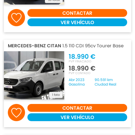
CONTACTAR
VER VEHÍCULO
MERCEDES-BENZ CITAN
1.5 110 CDI 95cv Tourer Base
18.990 €
PVP FINACIADO
18.990 €
PVP CONTADO
Abr 2023
90.591 km
Gasolina
Ciudad Real
1 foto
CONTACTAR
VER VEHÍCULO