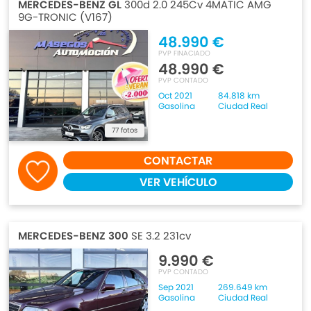
MERCEDES-BENZ GL
300d 2.0 245Cv 4MATIC AMG
9G-TRONIC (V167)
48.990 €
PVP FINACIADO
48.990 €
PVP CONTADO
Oct 2021
84.818 km
Gasolina
Ciudad Real
77 fotos
CONTACTAR
VER VEHÍCULO
MERCEDES-BENZ 300
SE 3.2 231cv
9.990 €
PVP CONTADO
Sep 2021
269.649 km
Gasolina
Ciudad Real