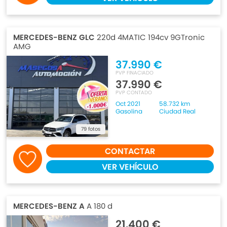
MERCEDES-BENZ GLC
220d 4MATIC 194cv 9GTronic
AMG
37.990 €
PVP FINACIADO
37.990 €
PVP CONTADO
Oct 2021
58.732 km
Gasolina
Ciudad Real
79 fotos
CONTACTAR
VER VEHÍCULO
MERCEDES-BENZ A
A 180 d
21.400 €