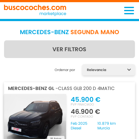
MERCEDES-BENZ
SEGUNDA MANO
VER FILTROS
Encuentra lo que estás
Ordenar por
buscando
MERCEDES-BENZ GL
-CLASS GLB 200 D 4MATIC
45.900 €
PVP FINACIADO
46.900 €
PVP CONTADO
Feb 2025
10.879 km
Diesel
Murcia
15 fotos