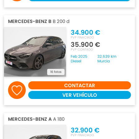
MERCEDES-BENZ B
B 200 d
34.900 €
PVP FINACIADO
35.900 €
PVP CONTADO
Feb 2025
32.639 km
Diesel
Murcia
16 fotos
CONTACTAR
VER VEHÍCULO
MERCEDES-BENZ A
A 180
32.900 €
PVP FINACIADO