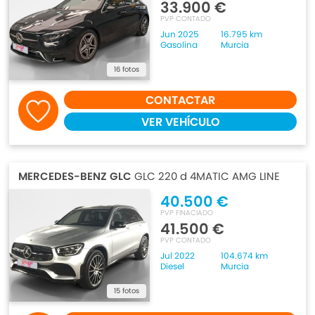
33.900 €
PVP CONTADO
Jun 2025
16.795 km
Gasolina
Murcia
16 fotos
CONTACTAR
VER VEHÍCULO
MERCEDES-BENZ GLC
GLC 220 d 4MATIC AMG LINE
40.500 €
PVP FINACIADO
41.500 €
PVP CONTADO
Jul 2022
104.674 km
Diesel
Murcia
15 fotos