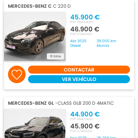
MERCEDES-BENZ C
C 220 D
45.900 €
PVP FINACIADO
46.900 €
PVP CONTADO
Abr 2025
39.000 km
Diesel
Murcia
15 fotos
CONTACTAR
VER VEHÍCULO
MERCEDES-BENZ GL
-CLASS GLB 200 D 4MATIC
44.900 €
PVP FINACIADO
45.900 €
PVP CONTADO
Ene 2025
25.766 km