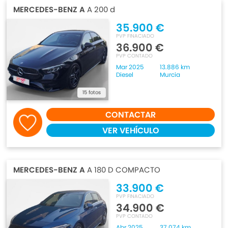
MERCEDES-BENZ A
A 200 d
35.900 €
PVP FINACIADO
36.900 €
PVP CONTADO
Mar 2025
13.886 km
Diesel
Murcia
15 fotos
CONTACTAR
VER VEHÍCULO
MERCEDES-BENZ A
A 180 D COMPACTO
33.900 €
PVP FINACIADO
34.900 €
PVP CONTADO
Abr 2025
37.074 km