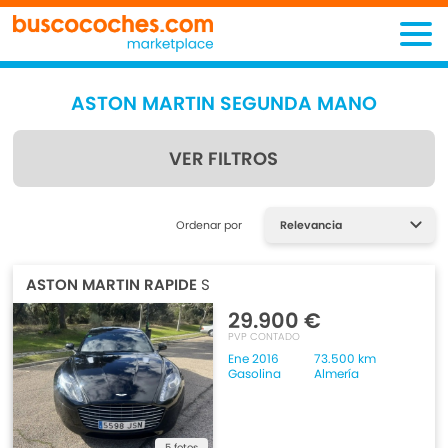
ASTON MARTIN SEGUNDA MANO
VER FILTROS
Encuentra lo que estás
Ordenar por
buscando
ASTON MARTIN RAPIDE
S
29.900 €
PVP CONTADO
Ene 2016
73.500 km
Gasolina
Almería
5 fotos