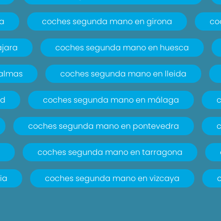
a
coches segunda mano en girona
co
jara
coches segunda mano en huesca
palmas
coches segunda mano en lleida
id
coches segunda mano en málaga
coches segunda mano en pontevedra
a
coches segunda mano en tarragona
ia
coches segunda mano en vizcaya