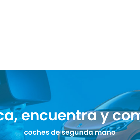
ca, encuentra y co
coches de segunda mano