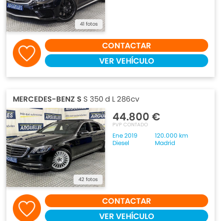
41 fotos
CONTACTAR
VER VEHÍCULO
MERCEDES-BENZ S
S 350 d L 286cv
44.800 €
PVP CONTADO
Ene 2019
120.000 km
Diesel
Madrid
42 fotos
CONTACTAR
VER VEHÍCULO