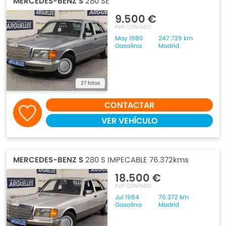
MERCEDES-BENZ S
280 SE
9.500 €
PVP CONTADO
May 1980
247.729 km
Gasolina
Madrid
27 fotos
CONTACTAR
VER VEHÍCULO
MERCEDES-BENZ S
280 S IMPECABLE 76.372kms
18.500 €
PVP CONTADO
Jul 1984
76.372 km
Gasolina
Madrid