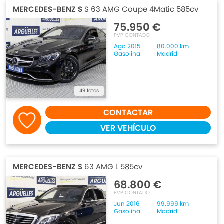
MERCEDES-BENZ S
S 63 AMG Coupe 4Matic 585cv
75.950 €
PVP CONTADO
Ago 2015
80.000 km
Gasolina
Madrid
49 fotos
CONTACTAR
VER VEHÍCULO
MERCEDES-BENZ S
63 AMG L 585cv
68.800 €
PVP CONTADO
Jun 2016
99.999 km
Gasolina
Madrid