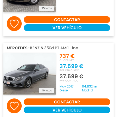
25 fotos
CONTACTAR
VER VEHÍCULO
MERCEDES-BENZ S
350d BT AMG Line
737 €
CUOTA MES
37.599 €
PVP FINACIADO
37.599 €
PVP CONTADO
May 2017
114.832 km
Diesel
Madrid
40 fotos
CONTACTAR
VER VEHÍCULO