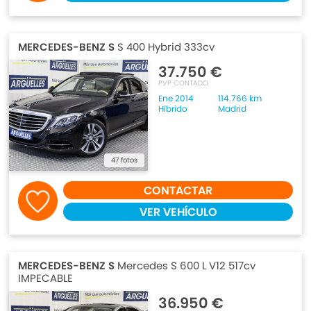
MERCEDES-BENZ S
S 400 Hybrid 333cv
37.750 €
PVP CONTADO
Ene 2014
114.766 km
Híbrido
Madrid
47 fotos
CONTACTAR
VER VEHÍCULO
MERCEDES-BENZ S
Mercedes S 600 L V12 517cv
IMPECABLE
36.950 €