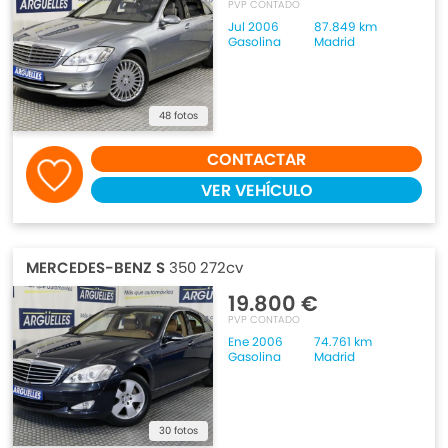
PVP CONTADO
Jul 2006
87.849 km
Gasolina
Madrid
48 fotos
CONTACTAR
VER VEHÍCULO
MERCEDES-BENZ S
350 272cv
19.800 €
PVP CONTADO
Ene 2006
74.761 km
Gasolina
Madrid
30 fotos