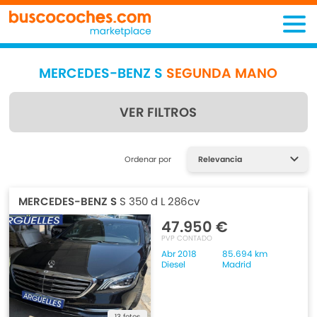
MERCEDES-BENZ S
SEGUNDA MANO
VER FILTROS
Encuentra lo que estás
Ordenar por
buscando
MERCEDES-BENZ S
S 350 d L 286cv
47.950 €
PVP CONTADO
Abr 2018
85.694 km
Diesel
Madrid
13 fotos