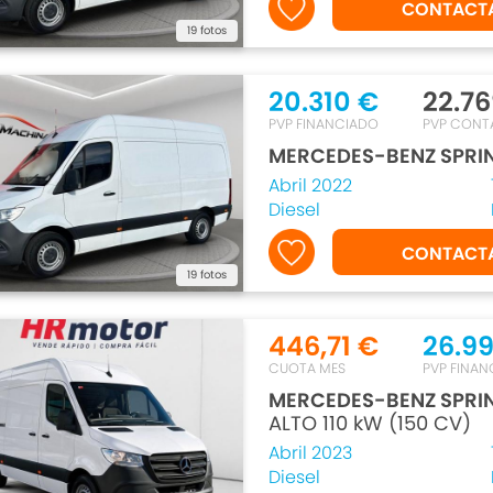
CONTACT
19 fotos
20.310 €
22.76
PVP FINANCIADO
PVP CONT
MERCEDES-BENZ SPRI
Abril 2022
Diesel
CONTACT
19 fotos
446,71 €
26.9
CUOTA MES
PVP FINAN
MERCEDES-BENZ SPRI
ALTO 110 kW (150 CV)
Abril 2023
Diesel