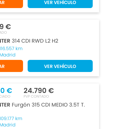
AR
VER VEHÍCULO
9 €
ADO
NTER
314 CDI RWD L2 H2
116.557 km
Madrid
AR
VER VEHÍCULO
90 €
24.790 €
CIADO
PVP CONTADO
NTER
Furgón 315 CDI MEDIO 3.5T T.
109.177 km
Madrid