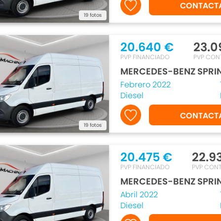
CONTACT
19 fotos
20.640 €
23.0
PVP FINANCIADO
PVP CON
MERCEDES-BENZ SPRI
Febrero 2022
Diesel
CONTACT
19 fotos
20.475 €
22.9
PVP FINANCIADO
PVP CON
MERCEDES-BENZ SPRI
Abril 2022
Diesel