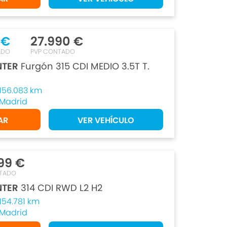
 €
27.990 €
ADO
PVP CONTADO
NTER
Furgón 315 CDI MEDIO 3.5T T.
156.083 km
Madrid
AR
VER VEHÍCULO
99 €
TADO
NTER
314 CDI RWD L2 H2
154.781 km
Madrid