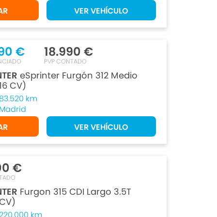
AR
VER VEHÍCULO
90 €
18.990 €
ANCIADO
PVP CONTADO
NTER
eSprinter Furgón 312 Medio
116 CV)
83.520 km
Madrid
AR
VER VEHÍCULO
00 €
TADO
NTER
Furgon 315 CDI Largo 3.5T
 CV)
220.000 km