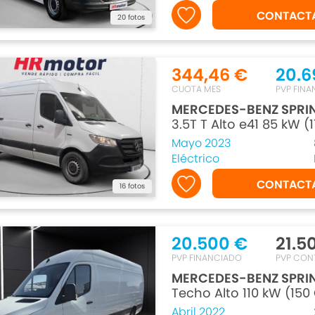
CONTACT
20 fotos
344,46 €
20.6
CUOTA MES
PVP FIN
MERCEDES-BENZ SPRI
3.5T T Alto e41 85 kW (
Mayo 2023
Eléctrico
CONTACT
16 fotos
20.500 €
21.5
PVP FINANCIADO
PVP CON
MERCEDES-BENZ SPRI
Techo Alto 110 kW (150
Abril 2022