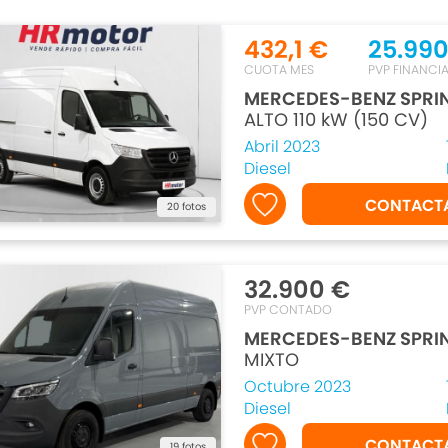
432,1 €
25.990
CUOTA MES
PVP FINANCI
MERCEDES-BENZ SPRI
ALTO 110 kW (150 CV)
Abril 2023
Diesel
CONTACT
20 fotos
32.900 €
PVP CONTADO
MERCEDES-BENZ SPRI
MIXTO
Octubre 2023
Diesel
CONTACT
19 fotos