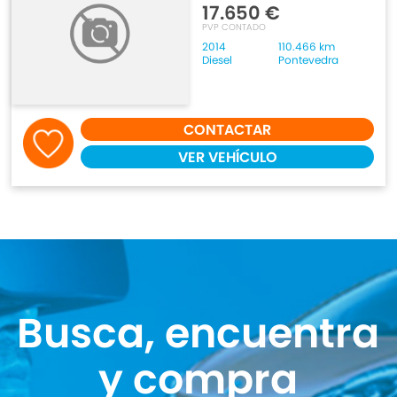
17.650 €
PVP CONTADO
2014
110.466 km
Diesel
Pontevedra
CONTACTAR
VER VEHÍCULO
Busca, encuentra
y compra