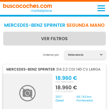
MERCEDES-BENZ SPRINTER
SEGUNDA MANO
VER FILTROS
Encuentra lo que estás
Ordenar por
buscando
MERCEDES-BENZ SPRINTER
314 2.2 CDI 140 CV LARGA
18.960 €
PVP FINACIADO
18.960 €
PVP CONTADO
2017
66.743 km
Diesel
Pontevedra