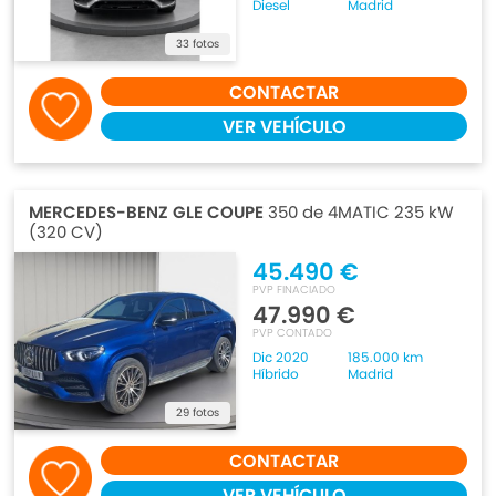
Diesel
Madrid
33 fotos
CONTACTAR
VER VEHÍCULO
MERCEDES-BENZ GLE COUPE
350 de 4MATIC 235 kW
(320 CV)
45.490 €
PVP FINACIADO
47.990 €
PVP CONTADO
Dic 2020
185.000 km
Híbrido
Madrid
29 fotos
CONTACTAR
VER VEHÍCULO