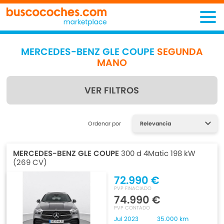
MERCEDES-BENZ GLE COUPE
SEGUNDA
MANO
VER FILTROS
Encuentra lo que estás
Ordenar por
buscando
MERCEDES-BENZ GLE COUPE
300 d 4Matic 198 kW
(269 CV)
72.990 €
PVP FINACIADO
74.990 €
PVP CONTADO
Jul 2023
35.000 km