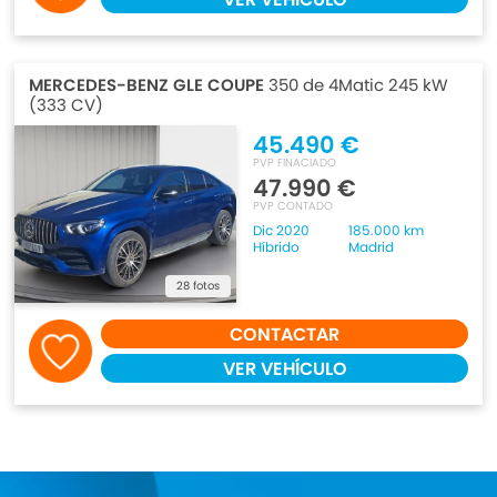
MERCEDES-BENZ GLE COUPE
350 de 4Matic 245 kW
(333 CV)
45.490 €
PVP FINACIADO
47.990 €
PVP CONTADO
Dic 2020
185.000 km
Híbrido
Madrid
28 fotos
CONTACTAR
VER VEHÍCULO