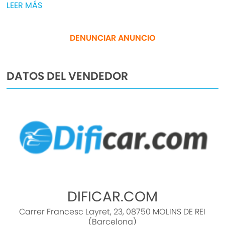
LEER MÁS
5 AÑOS DE GARANTÍA, CONSULTE LAS
DENUNCIAR ANUNCIO
CONDICIONES.
MINI COOPER en IMPECABLE estado y totalmente
DATOS DEL VENDEDOR
REVISADO y CERTIFICADO por la red de
concesionarios MINI con 12 meses de garantía
desde el día de entrega.
VEHICULO EN OFERTA SI SE FINANCIA
Para más información contactar por teléfono o
e-mail o si quiere verlo y probarlo sin
compromiso en ( DIFIMOLINS / DIFIGIRONA ).
DIFICAR.COM
Amplio stock en constante renovación,
Carrer Francesc Layret, 23, 08750 MOLINS DE REI
aceptamos su vehículo como forma de pago.
(Barcelona)