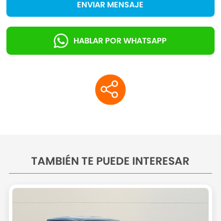
- Conector-USB
ENVIAR MENSAJE
- Sistema-revisión: ConnectedDrive Services
- Cuentarrevoluciones
HABLAR POR WHATSAPP
- Panel de instrumentos digital
- Indicador de las marchas
- Sistema-revisión: Remote Services
- Sistema control presión neumáticos
- Control de crucero (Tempomat)
- Control de crucero (Tempomat) con función
del freno (DCC)
- Airbag conductor/acompañante
- Sistema de airbag para la cabeza delante
TAMBIÉN TE PUEDE INTERESAR
- Sistema de airbag para la cabeza detrás
- Airbag lateral delante
- Techo interior Satellite Grey
- ? Equipo de calefacción con Microfiltro
- Acabado interior: Revestimiento de la puerta y