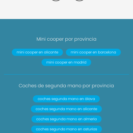
- Kit reparación de neumáticos (Mobility-Pack)
- Volante (deportivo/cuero)
- Columna de dirección (Volante) regulable
mecánicam.
- Dirección asistida Servotronic
Mini cooper por provincia
- dinámico control-estabilidad (DSC)
- Caja de cambios 7 velocidades - Caja cambios
mini cooper en alicante
mini cooper en barcelona
doble embrague con Steptronic
mini cooper en madrid
- Sistema de escape (1-tubo de escape) con
Cubierta
- Reducción polución según norma gases
Coches de segunda mano por provincia
escape Euro 6d
- Sistema Start/Stop (Función)
coches segunda mano en álava
- Filtro partículas-Otto (GPF) (Filtro part. Otto)
coches segunda mano en alicante
- Motor 1,5 Ltr. - 100 kW 12V
coches segunda mano en almería
MINI COOPER COOPER 2014 5P BERLINA CON
coches segunda mano en asturias