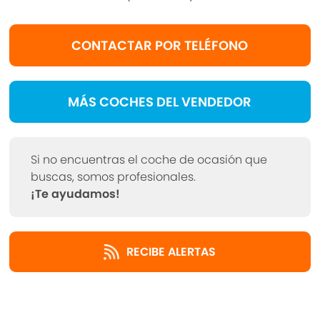
Este anuncio no es vinculante, puede contener
CONTACTAR POR TELÉFONO
errores, se muestra a titulo informativo y no
contractual.
MÁS COCHES DEL VENDEDOR
***EQUIPAMIENTO EXTRA***
Si no encuentras el coche de ocasión que
buscas, somos profesionales.
***EQUIPAMIENTO SERIE***
¡Te ayudamos!
- Mantenimiento del modelo (2)
- Paquete fumador
RECIBE ALERTAS
- Paquete de equipamiento: Connected Media
- Paquete de equipamiento: Salt
- Carrocería: 3 puertas
- Pintura universal