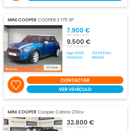
MINI COOPER
COOPER S 175 3P
7.900 €
PVP FINACIADO
9.500 €
PVP CONTADO
Ago 2008
123.669 km
Gasolina
Madrid
23 fotos
CONTACTAR
VER VEHÍCULO
MINI COOPER
Cooper Cabrio 231cv
32.800 €
PVP CONTADO