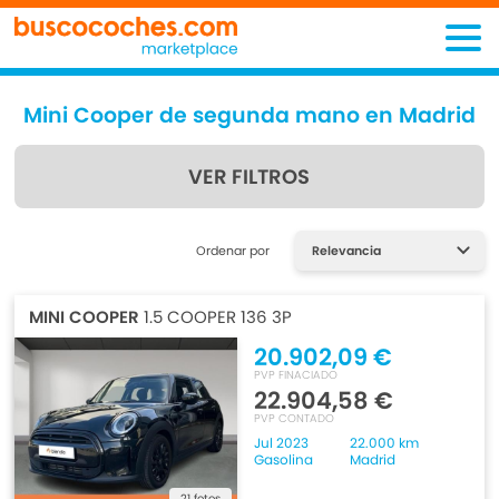
Mini Cooper de segunda mano en Madrid
VER FILTROS
Encuentra lo que estás
Ordenar por
buscando
MINI COOPER
1.5 COOPER 136 3P
20.902,09 €
PVP FINACIADO
22.904,58 €
PVP CONTADO
Jul 2023
22.000 km
Gasolina
Madrid
21 fotos