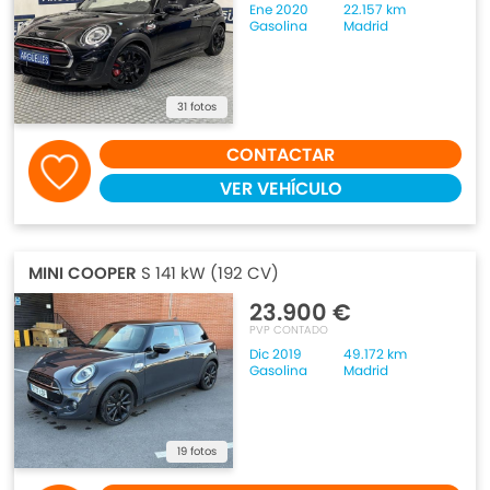
Ene 2020
22.157 km
Gasolina
Madrid
31 fotos
CONTACTAR
VER VEHÍCULO
MINI COOPER
S 141 kW (192 CV)
23.900 €
PVP CONTADO
Dic 2019
49.172 km
Gasolina
Madrid
19 fotos