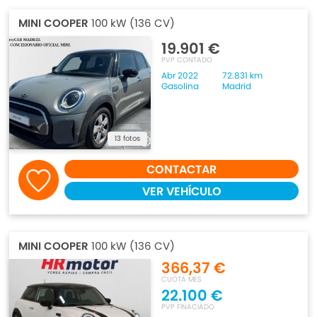
MINI COOPER
100 kW (136 CV)
19.901 €
PVP CONTADO
Abr 2022
72.831 km
Gasolina
Madrid
13 fotos
CONTACTAR
VER VEHÍCULO
MINI COOPER
100 kW (136 CV)
366,37 €
CUOTA MES
22.100 €
PVP FINACIADO