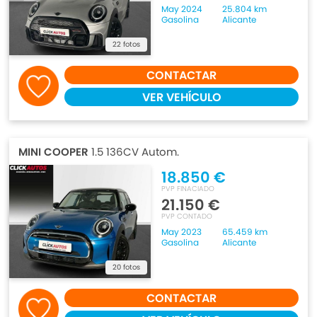
May 2024
25.804 km
Gasolina
Alicante
22 fotos
CONTACTAR
VER VEHÍCULO
MINI COOPER
1.5 136CV Autom.
18.850 €
PVP FINACIADO
21.150 €
PVP CONTADO
May 2023
65.459 km
Gasolina
Alicante
20 fotos
CONTACTAR