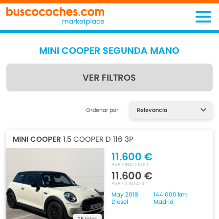
MINI COOPER SEGUNDA MANO
VER FILTROS
Encuentra lo que estás
Ordenar por
buscando
MINI COOPER
1.5 COOPER D 116 3P
11.600 €
PVP FINACIADO
11.600 €
PVP CONTADO
May 2018
144.000 km
Diesel
Madrid
25 fotos