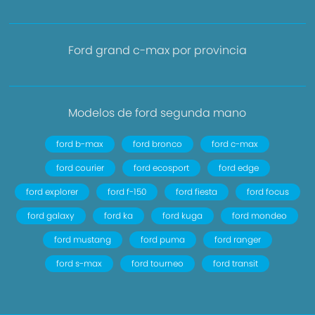
Ford grand c-max por provincia
Modelos de ford segunda mano
ford b-max
ford bronco
ford c-max
ford courier
ford ecosport
ford edge
ford explorer
ford f-150
ford fiesta
ford focus
ford galaxy
ford ka
ford kuga
ford mondeo
ford mustang
ford puma
ford ranger
ford s-max
ford tourneo
ford transit