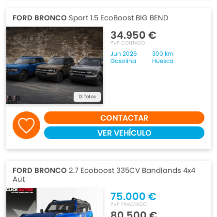
FORD BRONCO
Sport 1.5 EcoBoost BIG BEND
34.950 €
PVP CONTADO
Jun 2026
300 km
Gasolina
Huesca
13 fotos
CONTACTAR
VER VEHÍCULO
FORD BRONCO
2.7 Ecoboost 335CV Bandlands 4x4
Aut
75.000 €
PVP FINACIADO
80.500 €