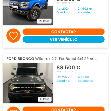
PVP CONTADO
Abr 2024
24.602 km
Gasolina
Alicante
26 fotos
CONTACTAR
VER VEHÍCULO
FORD BRONCO
Wildtrak 2.7L EcoBoost 4x4 2P Aut.
88.500 €
PVP CONTADO
Oct 2022
400 km
Gasolina
Barcelona
19 fotos
CONTACTAR