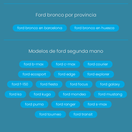
Ford bronco por provincia
ford bronco en barcelona
ford bronco en huesca
Modelos de ford segunda mano
ford b-max
ford c-max
ford courier
ford ecosport
ford edge
ford explorer
ford f-150
ford fiesta
ford focus
ford galaxy
ford ka
ford kuga
ford mondeo
ford mustang
ford puma
ford ranger
ford s-max
ford tourneo
ford transit