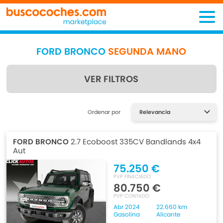
FORD BRONCO
SEGUNDA MANO
VER FILTROS
Encuentra lo que estás
Ordenar por
buscando
FORD BRONCO
2.7 Ecoboost 335CV Bandlands 4x4
Aut
75.250 €
PVP FINACIADO
80.750 €
PVP CONTADO
Abr 2024
22.660 km
Gasolina
Alicante