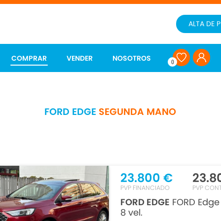
ALTA DE 
COMPRAR
VENDER
NOSOTROS
0
FORD EDGE
SEGUNDA MANO
23.800 €
23.8
PVP FINANCIADO
PVP CON
FORD EDGE
FORD Edge V
8 vel.