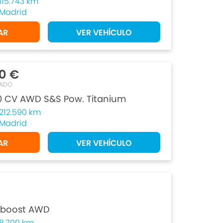
115.743 km
Madrid
AR
VER VEHÍCULO
0 €
TADO
10 CV AWD S&S Pow. Titanium
212.590 km
Madrid
AR
VER VEHÍCULO
coboost AWD
8.700 km