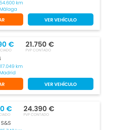
54.600 km
Málaga
AR
VER VEHÍCULO
90 €
21.750 €
NCIADO
PVP CONTADO
4
117.049 km
Madrid
AR
VER VEHÍCULO
50 €
24.390 €
CIADO
PVP CONTADO
 S&S