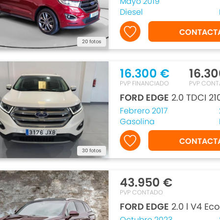
Mayo 2019
Diesel
CONTACT
20 fotos
16.300 €
16.30
PVP FINANCIADO
PVP CON
FORD EDGE
2.0 TDCI 2
Febrero 2017
Gasolina
CONTACT
30 fotos
43.950 €
PVP CONTADO
FORD EDGE
2.0 l V4 E
Octubre 2023