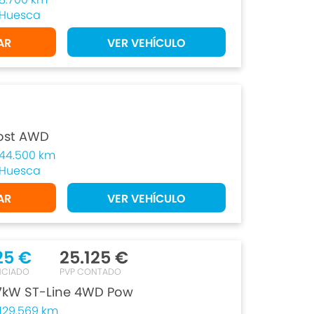
Huesca
AR
VER VEHÍCULO
ost AWD
44.500 km
Huesca
AR
VER VEHÍCULO
25 €
25.125 €
NCIADO
PVP CONTADO
77kW ST-Line 4WD Pow
129.569 km