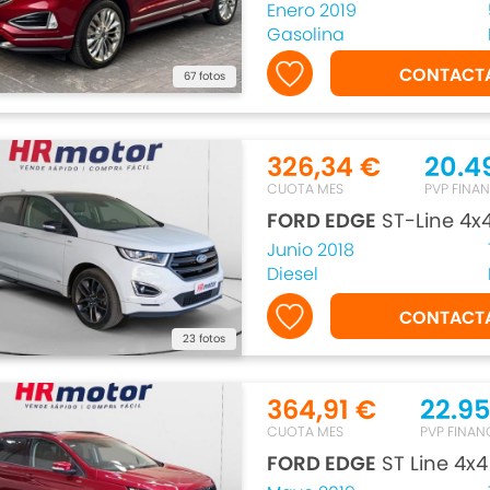
Enero 2019
Gasolina
CONTACT
67 fotos
326,34 €
20.4
CUOTA MES
PVP FINA
FORD EDGE
ST-Line 4x
Junio 2018
Diesel
CONTACT
23 fotos
364,91 €
22.9
CUOTA MES
PVP FINAN
FORD EDGE
ST Line 4x4