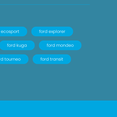
d ecosport
ford explorer
ford kuga
ford mondeo
rd tourneo
ford transit