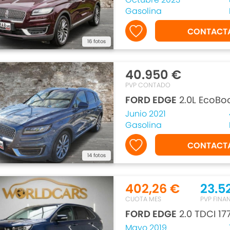
Gasolina
CONTACT
16 fotos
40.950 €
PVP CONTADO
FORD EDGE
2.0L EcoBo
Junio 2021
Gasolina
CONTACT
14 fotos
402,26 €
23.5
CUOTA MES
PVP FINA
FORD EDGE
2.0 TDCI 1
Mayo 2019