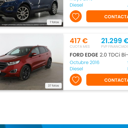
Diesel
CONTACT
7 fotos
417 €
21.299 
CUOTA MES
PVP FINANCIAD
FORD EDGE
2.0 TDCi Bi
Octubre 2016
Diesel
CONTACT
37 fotos