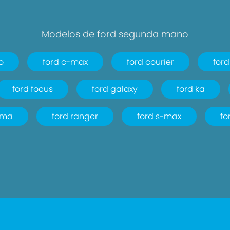
Modelos de ford segunda mano
o
ford c-max
ford courier
for
ford focus
ford galaxy
ford ka
uma
ford ranger
ford s-max
fo