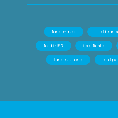
ford b-max
ford bronc
ford f-150
ford fiesta
ford mustang
ford p