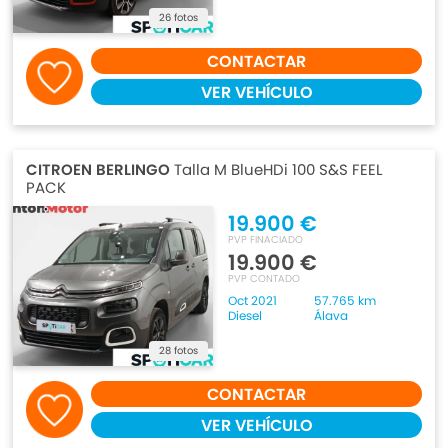
26 fotos
CONTACTAR
VER VEHÍCULO
CITROEN BERLINGO
Talla M BlueHDi 100 S&S FEEL
PACK
19.900 €
PVP FINACIADO
19.900 €
PVP CONTADO
Oct 2021
57.765 km
Diesel
Álava
28 fotos
CONTACTAR
VER VEHÍCULO