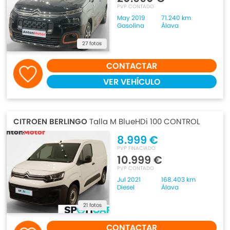
PVP CONTADO
May 2019
71.240 km
Gasolina
Álava
27 fotos
CONTACTAR
VER VEHÍCULO
CITROEN BERLINGO
Talla M BlueHDi 100 CONTROL
8.999 €
PVP FINACIADO
10.999 €
PVP CONTADO
Jul 2021
168.403 km
Diesel
Álava
21 fotos
CONTACTAR