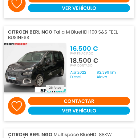
VER VEHÍCULO
CITROEN BERLINGO
Talla M BlueHDi 100 S&S FEEL
BUSINESS
16.500 €
PVP FINACIADO
18.500 €
PVP CONTADO
Abr 2022
92.399 km
Diesel
Álava
26 fotos
CONTACTAR
VER VEHÍCULO
CITROEN BERLINGO
Multispace BlueHDi 88KW