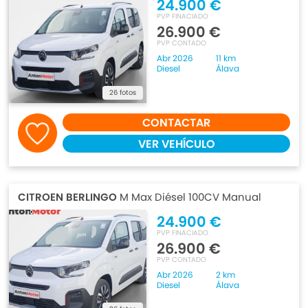
24.900 €
PVP FINACIADO
26.900 €
PVP CONTADO
Abr 2026
11 km
Diesel
Álava
26 fotos
CONTACTAR
VER VEHÍCULO
CITROEN BERLINGO
M Max Diésel 100CV Manual
24.900 €
PVP FINACIADO
26.900 €
PVP CONTADO
Abr 2026
2 km
Diesel
Álava