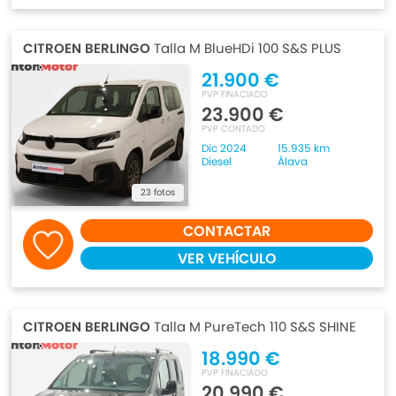
CITROEN BERLINGO
Talla M BlueHDi 100 S&S PLUS
21.900 €
PVP FINACIADO
23.900 €
PVP CONTADO
Dic 2024
15.935 km
Diesel
Álava
23 fotos
CONTACTAR
VER VEHÍCULO
CITROEN BERLINGO
Talla M PureTech 110 S&S SHINE
18.990 €
PVP FINACIADO
20.990 €