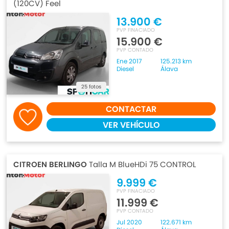
(120CV) Feel
13.900 €
PVP FINACIADO
15.900 €
PVP CONTADO
Ene 2017
125.213 km
Diesel
Álava
25 fotos
CONTACTAR
VER VEHÍCULO
CITROEN BERLINGO
Talla M BlueHDi 75 CONTROL
9.999 €
PVP FINACIADO
11.999 €
PVP CONTADO
Jul 2020
122.671 km