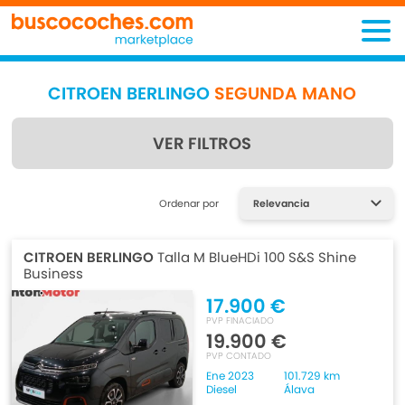
CITROEN BERLINGO
SEGUNDA MANO
VER FILTROS
Encuentra lo que estás
Ordenar por
buscando
CITROEN BERLINGO
Talla M BlueHDi 100 S&S Shine
Business
17.900 €
PVP FINACIADO
19.900 €
PVP CONTADO
Ene 2023
101.729 km
Diesel
Álava