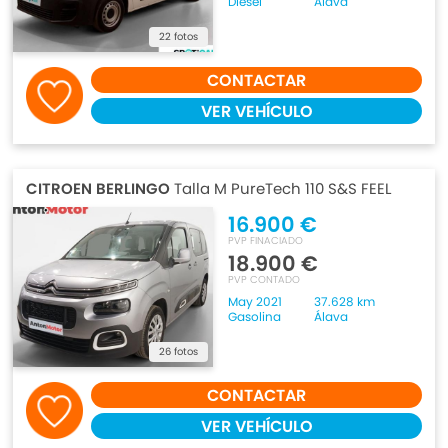
Diesel
Álava
22 fotos
CONTACTAR
VER VEHÍCULO
CITROEN BERLINGO
Talla M PureTech 110 S&S FEEL
16.900 €
PVP FINACIADO
18.900 €
PVP CONTADO
May 2021
37.628 km
Gasolina
Álava
26 fotos
CONTACTAR
VER VEHÍCULO