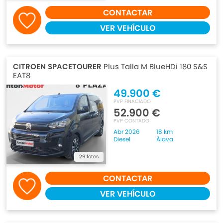
CONTACTAR
VER VEHÍCULO
CITROEN SPACETOURER
Plus Talla M BlueHDi 180 S&S
EAT8
49.900 €
PVP FINACIADO
52.900 €
PVP CONTADO
Abr 2026
18 km
Diesel
Álava
29 fotos
CONTACTAR
VER VEHÍCULO