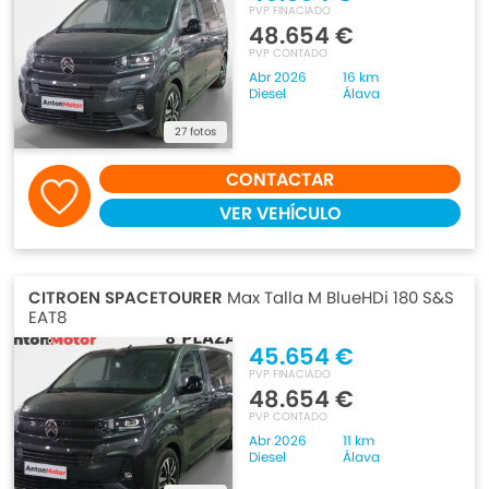
PVP FINACIADO
48.654 €
PVP CONTADO
Abr 2026
16 km
Diesel
Álava
27 fotos
CONTACTAR
VER VEHÍCULO
CITROEN SPACETOURER
Max Talla M BlueHDi 180 S&S
EAT8
45.654 €
PVP FINACIADO
48.654 €
PVP CONTADO
Abr 2026
11 km
Diesel
Álava