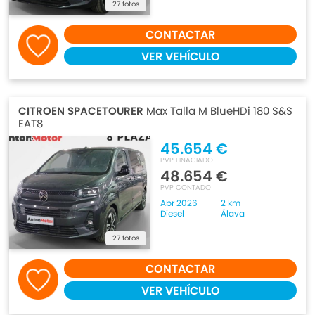
27 fotos
CONTACTAR
VER VEHÍCULO
CITROEN SPACETOURER
Max Talla M BlueHDi 180 S&S
EAT8
45.654 €
PVP FINACIADO
48.654 €
PVP CONTADO
Abr 2026
2 km
Diesel
Álava
27 fotos
CONTACTAR
VER VEHÍCULO