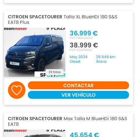
CITROEN SPACETOURER
Talla XL BlueHDi 180 S&S
EAT8 Plus
36.999 €
PVP FINACIADO
38.999 €
PVP CONTADO
May 2024
29.948 km
Diesel
Álava
29 fotos
CONTACTAR
VER VEHÍCULO
CITROEN SPACETOURER
Max Talla M BlueHDi 180 S&S
EAT8
45.654 €