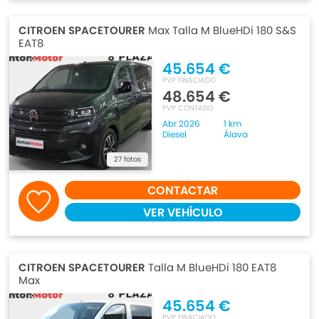
CITROEN SPACETOURER
Max Talla M BlueHDi 180 S&S
EAT8
45.654 €
PVP FINACIADO
48.654 €
PVP CONTADO
Abr 2026
1 km
Diesel
Álava
27 fotos
CONTACTAR
VER VEHÍCULO
CITROEN SPACETOURER
Talla M BlueHDi 180 EAT8
Max
45.654 €
PVP FINACIADO