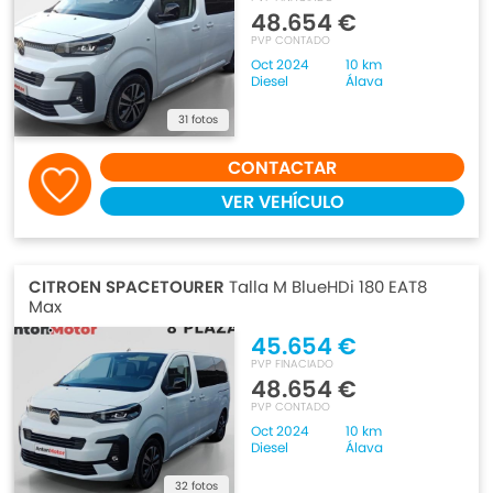
48.654 €
PVP CONTADO
Oct 2024
10 km
Diesel
Álava
31 fotos
CONTACTAR
VER VEHÍCULO
CITROEN SPACETOURER
Talla M BlueHDi 180 EAT8
Max
45.654 €
PVP FINACIADO
48.654 €
PVP CONTADO
Oct 2024
10 km
Diesel
Álava
32 fotos