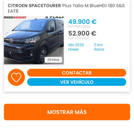
CITROEN SPACETOURER
Plus Talla M BlueHDi 180 S&S
EAT8
49.900 €
PVP FINACIADO
52.900 €
PVP CONTADO
Abr 2026
11 km
Diesel
Álava
29 fotos
CONTACTAR
VER VEHÍCULO
MOSTRAR MÁS