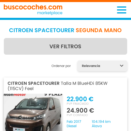
CITROEN SPACETOURER
SEGUNDA MANO
VER FILTROS
Encuentra lo que estás
Ordenar por
buscando
CITROEN SPACETOURER
Talla M BlueHDi 85KW
(115CV) Feel
22.900 €
PVP FINACIADO
24.900 €
PVP CONTADO
Feb 2017
104.194 km
Diesel
Álava