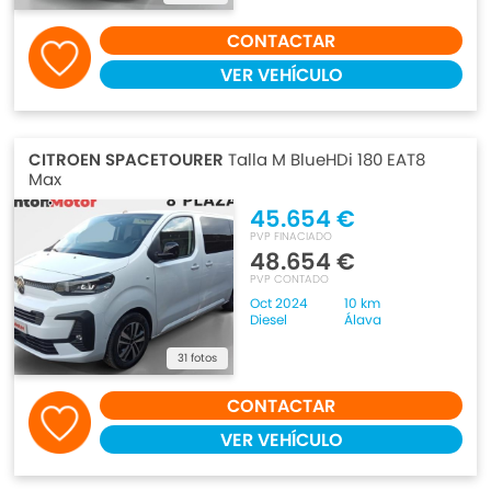
CONTACTAR
VER VEHÍCULO
CITROEN SPACETOURER
Talla M BlueHDi 180 EAT8
Max
45.654 €
PVP FINACIADO
48.654 €
PVP CONTADO
Oct 2024
10 km
Diesel
Álava
31 fotos
CONTACTAR
VER VEHÍCULO