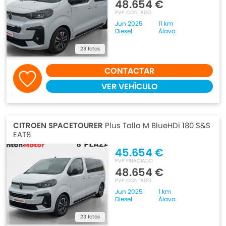
48.654 €
PVP CONTADO
Jun 2025
11 km
Diesel
Álava
23 fotos
CONTACTAR
VER VEHÍCULO
CITROEN SPACETOURER
Plus Talla M BlueHDi 180 S&S
EAT8
45.654 €
PVP FINACIADO
48.654 €
PVP CONTADO
Jun 2025
1 km
Diesel
Álava
23 fotos