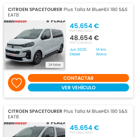
CITROEN SPACETOURER
Plus Talla M BlueHDi 180 S&S
EAT8
45.654 €
PVP FINACIADO
48.654 €
PVP CONTADO
Jun 2025
14 km
Diesel
Álava
24 fotos
CONTACTAR
VER VEHÍCULO
CITROEN SPACETOURER
Plus Talla M BlueHDi 180 S&S
EAT8
45.654 €
PVP FINACIADO