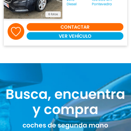
Diesel
Pontevedra
6 fotos
CONTACTAR
VER VEHÍCULO
Busca, encuentra
y compra
coches de segunda mano