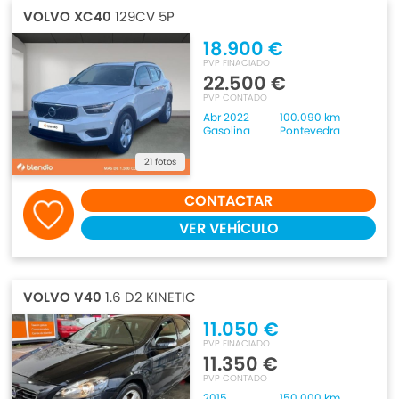
VOLVO XC40
129CV 5P
18.900 €
PVP FINACIADO
22.500 €
PVP CONTADO
Abr 2022
100.090 km
Gasolina
Pontevedra
21 fotos
CONTACTAR
VER VEHÍCULO
VOLVO V40
1.6 D2 KINETIC
11.050 €
PVP FINACIADO
11.350 €
PVP CONTADO
2015
150.000 km