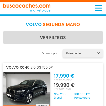
VOLVO
SEGUNDA MANO
VER FILTROS
Encuentra lo que estás
Ordenar por
buscando
VOLVO XC40
2.0 D3 150 5P
17.990 €
PVP FINACIADO
19.990 €
PVP CONTADO
Nov 2019
160.000 km
Diesel
Pontevedra
21 fotos