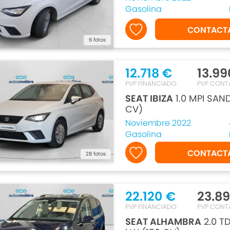
Gasolina
CONTACT
6 fotos
12.718 €
13.99
PVP FINANCIADO
PVP CONT
SEAT IBIZA
1.0 MPI SAN
CV)
Noviembre 2022
Gasolina
CONTACT
28 fotos
22.120 €
23.8
PVP FINANCIADO
PVP CONT
SEAT ALHAMBRA
2.0 TD