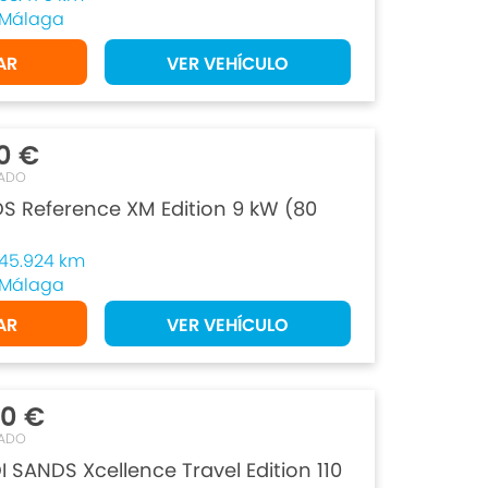
Málaga
AR
VER VEHÍCULO
0 €
ADO
DS Reference XM Edition 9 kW (80
45.924 km
Málaga
AR
VER VEHÍCULO
90 €
ADO
I SANDS Xcellence Travel Edition 110