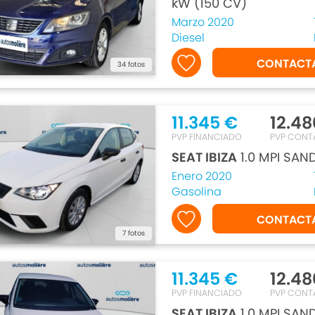
kW (150 CV)
Marzo 2020
Diesel
CONTACT
34 fotos
11.345 €
12.48
PVP FINANCIADO
PVP CONT
SEAT IBIZA
1.0 MPI SAN
Enero 2020
Gasolina
CONTACT
7 fotos
11.345 €
12.48
PVP FINANCIADO
PVP CONT
SEAT IBIZA
1.0 MPI SAN