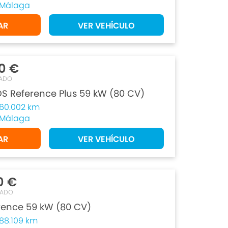
Málaga
AR
VER VEHÍCULO
0 €
ADO
DS Reference Plus 59 kW (80 CV)
60.002 km
Málaga
AR
VER VEHÍCULO
0 €
TADO
erence 59 kW (80 CV)
88.109 km