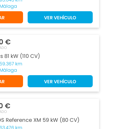
Málaga
AR
VER VEHÍCULO
0 €
ADO
us 81 kW (110 CV)
59.367 km
Málaga
AR
VER VEHÍCULO
0 €
ADO
DS Reference XM 59 kW (80 CV)
63.476 km