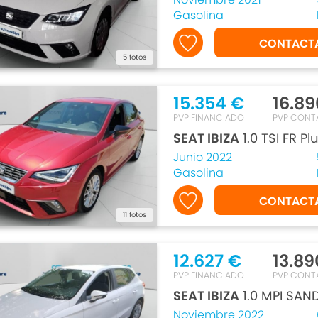
Gasolina
CONTACT
5 fotos
15.354 €
16.89
PVP FINANCIADO
PVP CONT
SEAT IBIZA
1.0 TSI FR Pl
Junio 2022
Gasolina
CONTACT
11 fotos
12.627 €
13.89
PVP FINANCIADO
PVP CONT
SEAT IBIZA
1.0 MPI SAN
Noviembre 2022