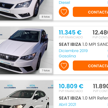
Diesel
CONTACT
8 fotos
11.345 €
12.48
PVP FINANCIADO
PVP CONT
SEAT IBIZA
1.0 MPI SAN
Diciembre 2019
Gasolina
CONTACT
7 fotos
10.809 €
11.89
PVP FINANCIADO
PVP CON
SEAT IBIZA
1.0 MPI Ref
Abril 2021