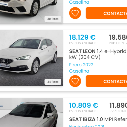
Gasolina
CONTACT
30 fotos
18.129 €
19.58
PVP FINANCIADO
PVP CONT
SEAT LEON
1.4 e-Hybri
kW (204 CV)
Enero 2022
Gasolina
CONTACT
34 fotos
10.809 €
11.89
PVP FINANCIADO
PVP CON
SEAT IBIZA
1.0 MPI Refe
Noviembre 2021