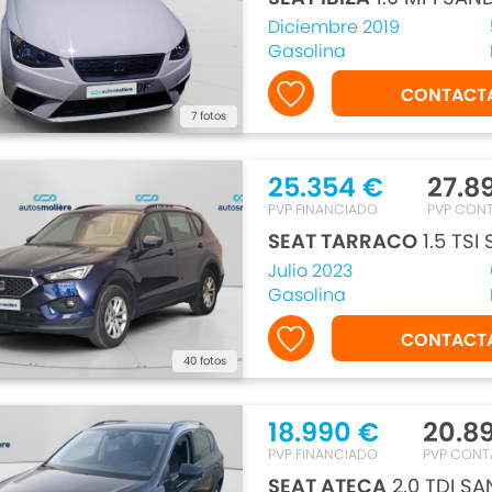
Diciembre 2019
Gasolina
CONTACT
7 fotos
25.354 €
27.8
PVP FINANCIADO
PVP CON
SEAT TARRACO
1.5 TSI
Julio 2023
Gasolina
CONTACT
40 fotos
18.990 €
20.8
PVP FINANCIADO
PVP CON
SEAT ATECA
2.0 TDI SA