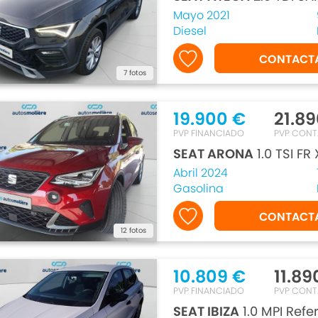
Mayo 2021
Diesel
CONTACT
7 fotos
19.900 €
21.8
PVP FINANCIADO
PVP CON
SEAT ARONA
1.0 TSI FR
Abril 2024
Gasolina
CONTACT
12 fotos
10.809 €
11.89
PVP FINANCIADO
PVP CON
SEAT IBIZA
1.0 MPI Refe