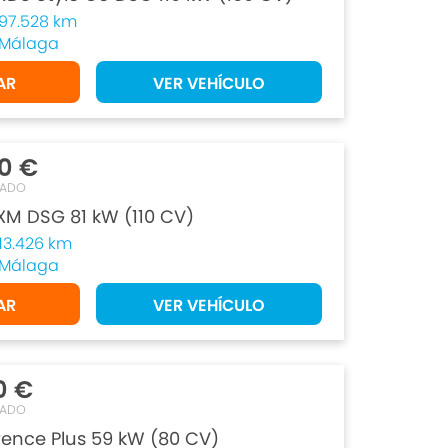
97.528 km
Málaga
AR
VER VEHÍCULO
90 €
TADO
 XM DSG 81 kW (110 CV)
13.426 km
Málaga
AR
VER VEHÍCULO
0 €
TADO
rence Plus 59 kW (80 CV)