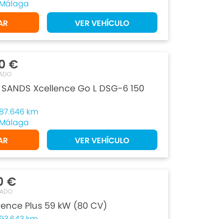
Málaga
AR
VER VEHÍCULO
0 €
ADO
d SANDS Xcellence Go L DSG-6 150
87.646 km
Málaga
AR
VER VEHÍCULO
0 €
TADO
rence Plus 59 kW (80 CV)
93.643 km