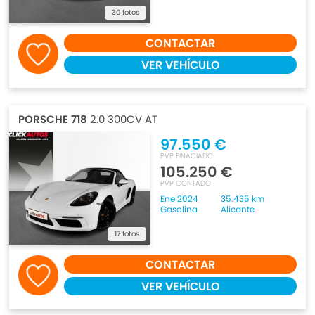
30 fotos
CONTACTAR
VER VEHÍCULO
PORSCHE 718
2.0 300CV AT
97.550 €
PVP FINACIADO
105.250 €
PVP CONTADO
Ene 2024
35.435 km
Gasolina
Alicante
17 fotos
CONTACTAR
VER VEHÍCULO