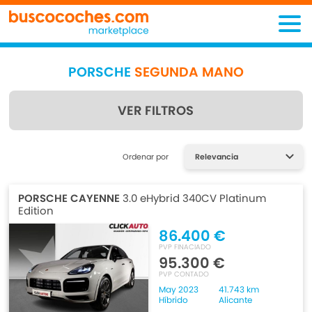
PORSCHE
SEGUNDA MANO
VER FILTROS
Encuentra lo que estás
Ordenar por
buscando
PORSCHE CAYENNE
3.0 eHybrid 340CV Platinum
Edition
86.400 €
PVP FINACIADO
95.300 €
PVP CONTADO
May 2023
41.743 km
Híbrido
Alicante