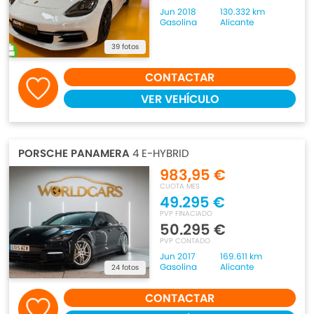
Jun 2018
130.332 km
Gasolina
Alicante
39 fotos
CONTACTAR
VER VEHÍCULO
PORSCHE PANAMERA
4 E-HYBRID
983,95 €
CUOTA MES
49.295 €
PVP FINACIADO
50.295 €
PVP CONTADO
Jun 2017
169.611 km
Gasolina
Alicante
24 fotos
CONTACTAR