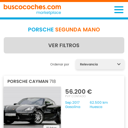
PORSCHE
SEGUNDA MANO
VER FILTROS
Encuentra lo que estás
Ordenar por
buscando
PORSCHE CAYMAN
718
56.200 €
PVP CONTADO
Sep 2017
62.500 km
Gasolina
Huesca
10 fotos