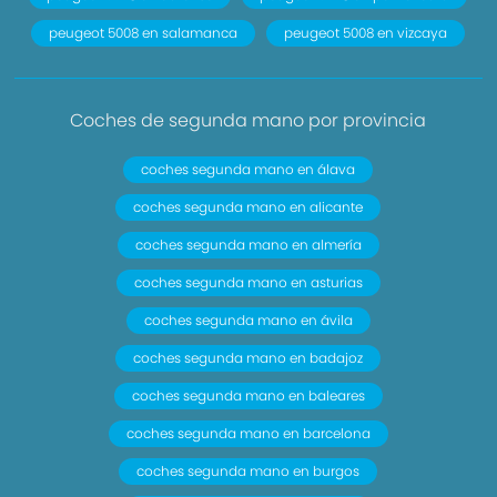
el suelo con ajuste longitudinal . banqueta
peugeot 5008 en salamanca
peugeot 5008 en vizcaya
partida con respaldo abatible asimétrico.
respaldo abatible hasta quedar como mesa y
banqueta/respaldo plegable hacia delante
Coches de segunda mano por provincia
manual y manual
coches segunda mano en álava
- Volante en material plástico ajustable en altura
y en profundidad
coches segunda mano en alicante
- Dirección asistida electro-hidráulica con
coches segunda mano en almería
endurecimiento progresivo s/velocidad
coches segunda mano en asturias
- Sistema de ventilación con filtro de pólen
coches segunda mano en ávila
- Para asientos traseros (control individual)
- Aire acondicionado
coches segunda mano en badajoz
- Cristales tintados
coches segunda mano en baleares
- Limpiaparabrisas delantero
coches segunda mano en barcelona
- Elevalunas eléctricos delanteros y dos de ellos
de un solo toque
coches segunda mano en burgos