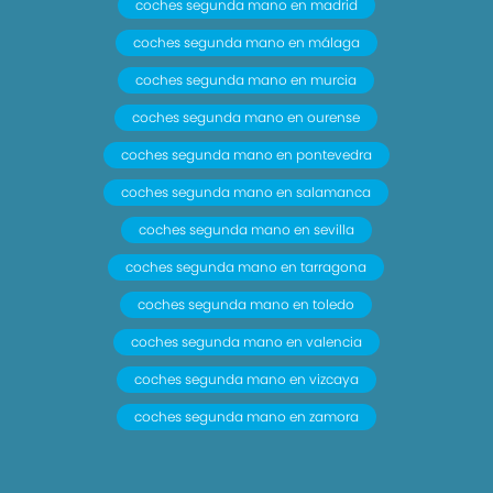
coches segunda mano en madrid
PEUGEOT 5008 1.6 HDI FAP CONFORT 112CV en
coches segunda mano en málaga
Pontevedra, del año 2010 con 112 CV de potencia.
Diesel, Manual y 5 puertas.
coches segunda mano en murcia
coches segunda mano en ourense
coches segunda mano en pontevedra
coches segunda mano en salamanca
coches segunda mano en sevilla
coches segunda mano en tarragona
coches segunda mano en toledo
coches segunda mano en valencia
coches segunda mano en vizcaya
coches segunda mano en zamora