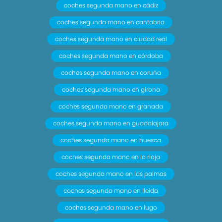
- Distribución electrónica de la frenada
coches segunda mano en cádiz
- Sistema de servofreno de emergencia
coches segunda mano en cantabria
- Preparación Isofix
coches segunda mano en ciudad real
- Freno mano electrónico
- Filtro de partículas
coches segunda mano en córdoba
- Resultado prueba de impacto ( Euro NCAP ): 5.0
coches segunda mano en coruña
(puntuación global). 89.0 (protección adultos).
coches segunda mano en girona
79.0 (protección niños). 37.0 (protección
coches segunda mano en granada
peatones). 97.0 (puntuación ayudas a la
seguridad). Versión evaluada: Peugeot 5008 1.6
coches segunda mano en guadalajara
HDI 5dr MM y Fecha del test: 25/11/2009
coches segunda mano en huesca
- Arranque en pendiente
coches segunda mano en la rioja
- Encendido automático luces emergencia
coches segunda mano en las palmas
- Cristales oscurecidos la parte trasera
- Conexión para: entrada AUX
coches segunda mano en lleida
- Control de velocidad
coches segunda mano en lugo