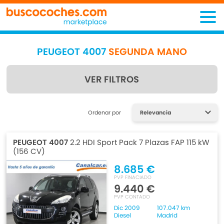
PEUGEOT 4007
SEGUNDA MANO
VER FILTROS
Encuentra lo que estás
Ordenar por
buscando
PEUGEOT 4007
2.2 HDI Sport Pack 7 Plazas FAP 115 kW
(156 CV)
8.685 €
PVP FINACIADO
9.440 €
PVP CONTADO
Dic 2009
107.047 km
Diesel
Madrid