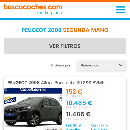
PEUGEOT 2008
SEGUNDA MANO
VER FILTROS
Encuentra lo que estás
Ordenar por
buscando
PEUGEOT 2008
Allure Puretech 130 S&S BVM6
152 €
CUOTA MES
10.485 €
PVP FINACIADO
11.485 €
PVP CONTADO
Feb 2019
122.161 km
Gasolina
Las Palmas
28 fotos