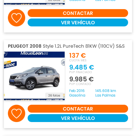
CONTACTAR
VER VEHÍCULO
PEUGEOT 2008
Style 1.2L PureTech 81KW (110CV) S&S
137 €
CUOTA MES
9.485 €
PVP FINACIADO
9.985 €
PVP CONTADO
Feb 2016
145.608 km
Gasolina
Las Palmas
26 fotos
CONTACTAR
VER VEHÍCULO