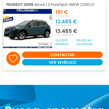
PEUGEOT 2008
Allure 1.2 PureTech 96KW (130CV)
181 €
CUOTA MES
12.485 €
PVP FINACIADO
13.485 €
PVP CONTADO
Oct 2019
59.000 km
Gasolina
Las Palmas
27 fotos
CONTACTAR
VER VEHÍCULO