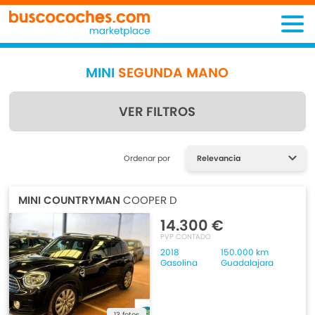
MINI
SEGUNDA MANO
VER FILTROS
Encuentra lo que estás
Ordenar por
buscando
MINI COUNTRYMAN
COOPER D
14.300 €
PVP CONTADO
2018
150.000 km
Gasolina
Guadalajara
13 fotos