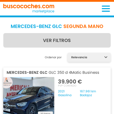
MERCEDES-BENZ GLC
SEGUNDA MANO
VER FILTROS
Encuentra lo que estás
Ordenar por
buscando
MERCEDES-BENZ GLC
GLC 350 d 4Matic Business
39.900 €
PVP CONTADO
2021
167.961 km
Gasolina
Badajoz
22 fotos