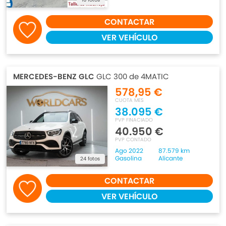
CONTACTAR
VER VEHÍCULO
MERCEDES-BENZ GLC
GLC 300 de 4MATIC
578,95 €
CUOTA MES
38.095 €
PVP FINACIADO
40.950 €
PVP CONTADO
Ago 2022
87.579 km
Gasolina
Alicante
24 fotos
CONTACTAR
VER VEHÍCULO