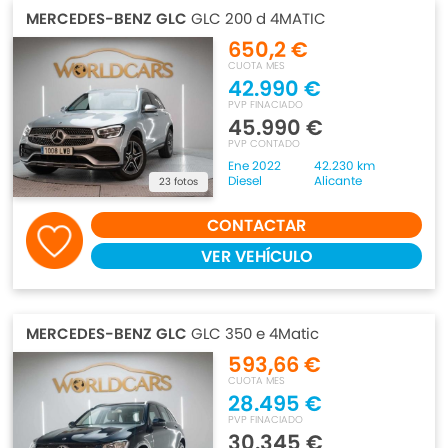
MERCEDES-BENZ GLC
GLC 200 d 4MATIC
650,2 €
CUOTA MES
42.990 €
PVP FINACIADO
45.990 €
PVP CONTADO
Ene 2022
42.230 km
Diesel
Alicante
23 fotos
CONTACTAR
VER VEHÍCULO
MERCEDES-BENZ GLC
GLC 350 e 4Matic
593,66 €
CUOTA MES
28.495 €
PVP FINACIADO
30.345 €