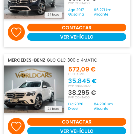
PVP CONTADO
Ago 2017
96.271 km
Gasolina
Alicante
24 fotos
CONTACTAR
VER VEHÍCULO
MERCEDES-BENZ GLC
GLC 300 d 4MATIC
572,09 €
CUOTA MES
35.845 €
PVP FINACIADO
38.295 €
PVP CONTADO
Dic 2020
84.290 km
Diesel
Alicante
24 fotos
CONTACTAR
VER VEHÍCULO