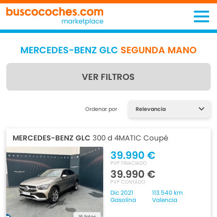
MERCEDES-BENZ GLC
SEGUNDA MANO
VER FILTROS
Encuentra lo que estás
Ordenar por
buscando
MERCEDES-BENZ GLC
300 d 4MATIC Coupé
39.990 €
PVP FINACIADO
39.990 €
PVP CONTADO
Dic 2021
113.540 km
Gasolina
Valencia
16 fotos