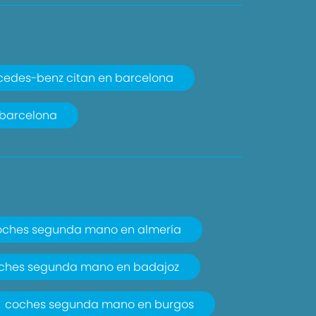
edes-benz citan en barcelona
 barcelona
oches segunda mano en almería
ches segunda mano en badajoz
coches segunda mano en burgos