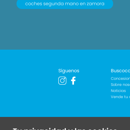
coches segunda mano en zamora
Síguenos
Buscoc
Concesion
Sobre nos
Noticias
Vende tu 