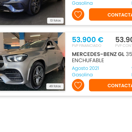
Gasolina
CONTACT
13 fotos
53.900 €
53.9
PVP FINANCIADO
PVP CON
MERCEDES-BENZ GL
35
ENCHUFABLE
Agosto 2021
Gasolina
CONTACT
49 fotos