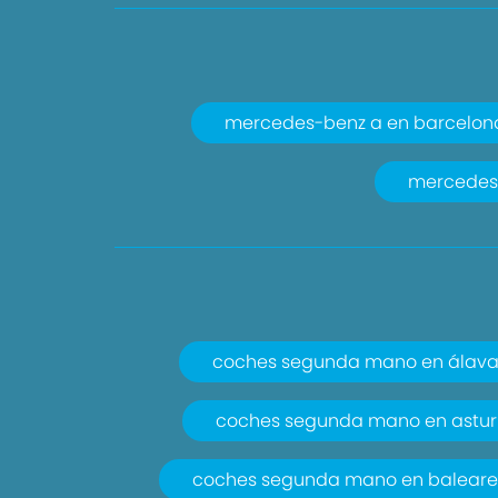
mercedes-benz a en barcelon
mercedes-
coches segunda mano en álav
coches segunda mano en astur
coches segunda mano en baleare