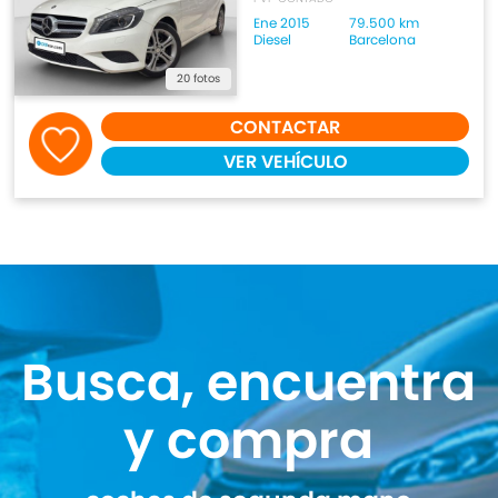
Ene 2015
79.500 km
Diesel
Barcelona
20 fotos
CONTACTAR
VER VEHÍCULO
Busca, encuentra
y compra