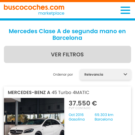
Mercedes Clase A de segunda mano en
Barcelona
VER FILTROS
Encuentra lo que estás
Ordenar por
buscando
MERCEDES-BENZ A
45 Turbo 4MATIC
37.550 €
PVP CONTADO
Oct 2016
69.303 km
Gasolina
Barcelona