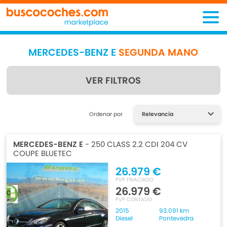
MERCEDES-BENZ E
SEGUNDA MANO
VER FILTROS
Encuentra lo que estás
Ordenar por
buscando
MERCEDES-BENZ E
- 250 CLASS 2.2 CDI 204 CV
COUPE BLUETEC
26.979 €
PVP FINACIADO
26.979 €
PVP CONTADO
2015
93.091 km
Diesel
Pontevedra