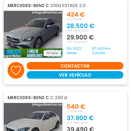
MERCEDES-BENZ C
200d ESTADE 2.0
424 €
CUOTA MES
28.500 €
PVP FINACIADO
29.900 €
PVP CONTADO
Dic 2022
97.043 km
Diesel
Coruña
32 fotos
CONTACTAR
VER VEHÍCULO
MERCEDES-BENZ C
C 200 d
540 €
CUOTA MES
37.900 €
PVP FINACIADO
39.490 €