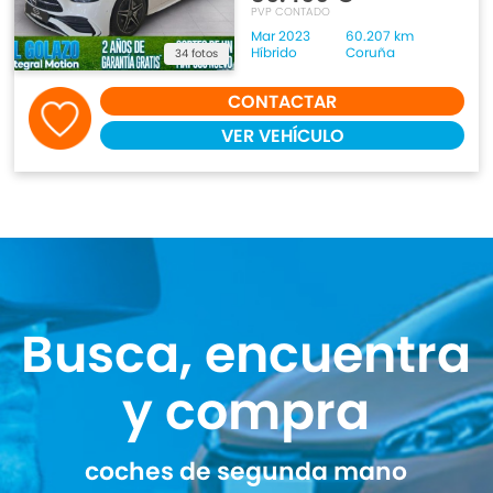
PVP CONTADO
Mar 2023
60.207 km
Híbrido
Coruña
34 fotos
CONTACTAR
VER VEHÍCULO
Busca, encuentra
y compra
coches de segunda mano