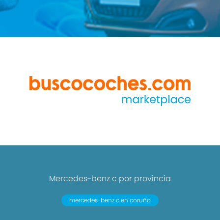
Mercedes-benz c por provincia
mercedes-benz c en coruña