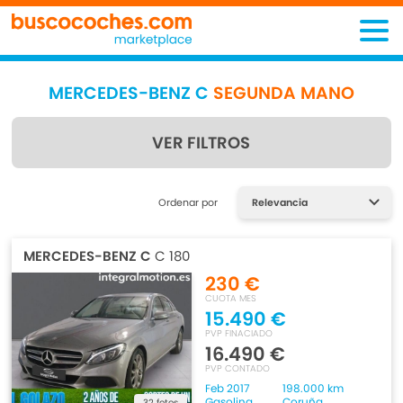
MERCEDES-BENZ C
SEGUNDA MANO
VER FILTROS
Encuentra lo que estás
Ordenar por
buscando
MERCEDES-BENZ C
C 180
230 €
CUOTA MES
15.490 €
PVP FINACIADO
16.490 €
PVP CONTADO
Feb 2017
198.000 km
Gasolina
Coruña
32 fotos