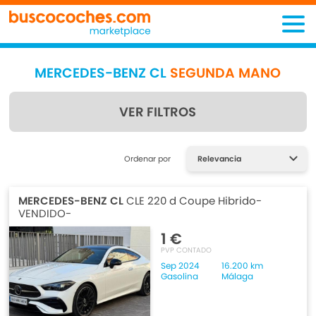
MERCEDES-BENZ CL
SEGUNDA MANO
VER FILTROS
Encuentra lo que estás
Ordenar por
buscando
MERCEDES-BENZ CL
CLE 220 d Coupe Hibrido-
VENDIDO-
1 €
PVP CONTADO
Sep 2024
16.200 km
Gasolina
Málaga