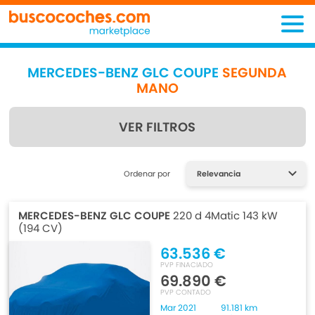
MERCEDES-BENZ GLC COUPE
SEGUNDA
MANO
VER FILTROS
Encuentra lo que estás
Ordenar por
buscando
MERCEDES-BENZ GLC COUPE
220 d 4Matic 143 kW
(194 CV)
63.536 €
PVP FINACIADO
69.890 €
PVP CONTADO
Mar 2021
91.181 km