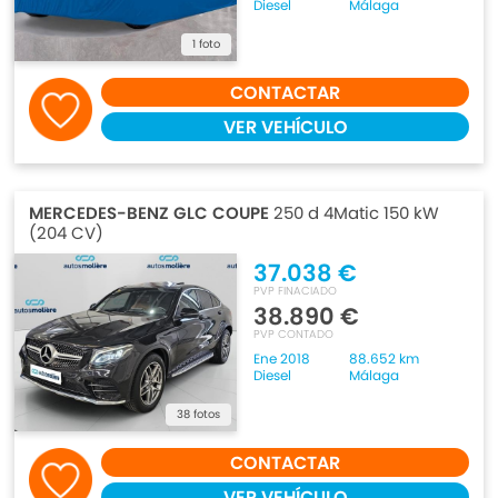
Diesel
Málaga
1 foto
CONTACTAR
VER VEHÍCULO
MERCEDES-BENZ GLC COUPE
250 d 4Matic 150 kW
(204 CV)
37.038 €
PVP FINACIADO
38.890 €
PVP CONTADO
Ene 2018
88.652 km
Diesel
Málaga
38 fotos
CONTACTAR
VER VEHÍCULO