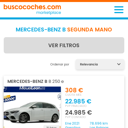
MERCEDES-BENZ B
SEGUNDA MANO
VER FILTROS
Encuentra lo que estás
Ordenar por
buscando
MERCEDES-BENZ B
B 250 e
308 €
CUOTA MES
22.985 €
PVP FINACIADO
24.985 €
PVP CONTADO
Ene 2021
78.696 km
Gasolina
Las Palmas
31 fotos