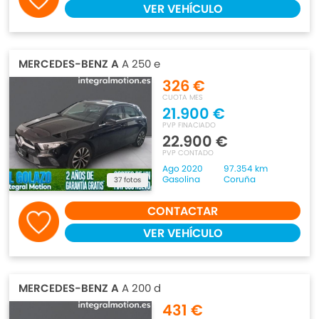
VER VEHÍCULO
MERCEDES-BENZ A
A 250 e
326 €
CUOTA MES
21.900 €
PVP FINACIADO
22.900 €
PVP CONTADO
Ago 2020
97.354 km
Gasolina
Coruña
37 fotos
CONTACTAR
VER VEHÍCULO
MERCEDES-BENZ A
A 200 d
431 €