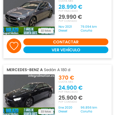
CUOTA MES
28.990 €
PVP FINACIADO
29.990 €
PVP CONTADO
Nov 2021
79.094 km
Diesel
Coruña
32 fotos
CONTACTAR
VER VEHÍCULO
MERCEDES-BENZ A
Sedán A 180 d
370 €
CUOTA MES
24.900 €
PVP FINACIADO
25.900 €
PVP CONTADO
Ene 2020
96.856 km
Diesel
Coruña
33 fotos