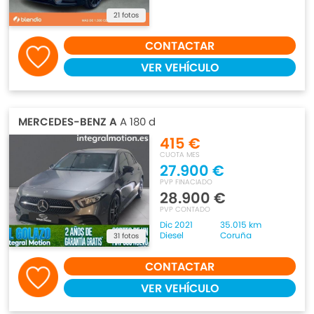
21 fotos
CONTACTAR
VER VEHÍCULO
MERCEDES-BENZ A
A 180 d
415 €
CUOTA MES
27.900 €
PVP FINACIADO
28.900 €
PVP CONTADO
Dic 2021
35.015 km
Diesel
Coruña
31 fotos
CONTACTAR
VER VEHÍCULO