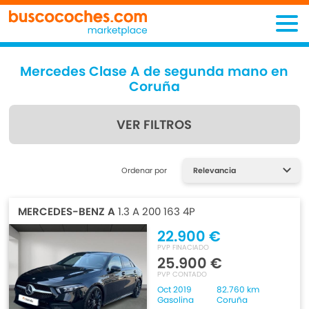
Mercedes Clase A de segunda mano en
Coruña
VER FILTROS
Encuentra lo que estás
Ordenar por
buscando
MERCEDES-BENZ A
1.3 A 200 163 4P
22.900 €
PVP FINACIADO
25.900 €
PVP CONTADO
Oct 2019
82.760 km
Gasolina
Coruña