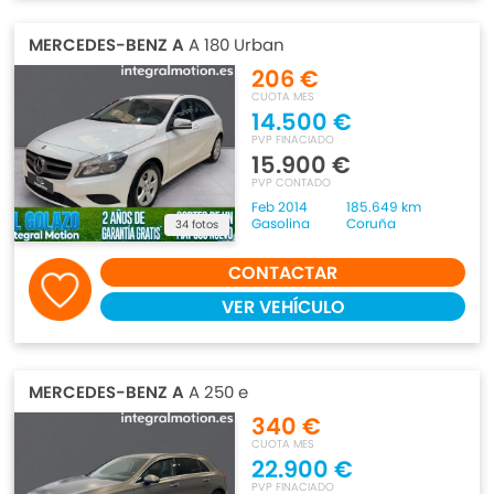
MERCEDES-BENZ A
A 180 Urban
206 €
CUOTA MES
14.500 €
PVP FINACIADO
15.900 €
PVP CONTADO
Feb 2014
185.649 km
Gasolina
Coruña
34 fotos
CONTACTAR
VER VEHÍCULO
MERCEDES-BENZ A
A 250 e
340 €
CUOTA MES
22.900 €
PVP FINACIADO