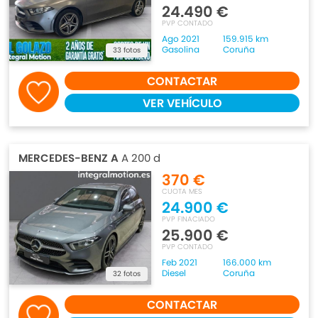
24.490 €
PVP CONTADO
Ago 2021
159.915 km
Gasolina
Coruña
33 fotos
CONTACTAR
VER VEHÍCULO
MERCEDES-BENZ A
A 200 d
370 €
CUOTA MES
24.900 €
PVP FINACIADO
25.900 €
PVP CONTADO
Feb 2021
166.000 km
Diesel
Coruña
32 fotos
CONTACTAR