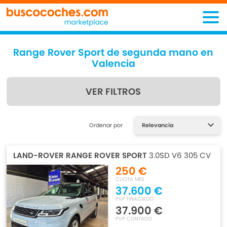
Range Rover Sport de segunda mano en
Valencia
VER FILTROS
Encuentra lo que estás
Ordenar por
buscando
LAND-ROVER RANGE ROVER SPORT
3.0SD V6 305 CV
250 €
CUOTA MES
37.600 €
PVP FINACIADO
37.900 €
PVP CONTADO