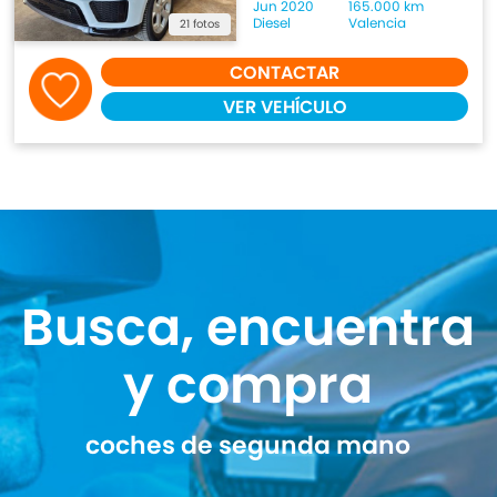
Jun 2020
165.000 km
Diesel
Valencia
21 fotos
CONTACTAR
VER VEHÍCULO
Busca, encuentra
y compra
coches de segunda mano