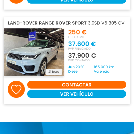
LAND-ROVER RANGE ROVER SPORT
3.0SD V6 305 CV
250 €
CUOTA MES
37.600 €
PVP FINACIADO
37.900 €
PVP CONTADO
Jun 2020
165.000 km
Diesel
Valencia
21 fotos
CONTACTAR
VER VEHÍCULO