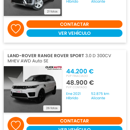
Híbrido
Alicante
21 fotos
CONTACTAR
VER VEHÍCULO
LAND-ROVER RANGE ROVER SPORT
3.0 D 300CV
MHEV AWD Auto SE
44.200 €
PVP FINACIADO
48.900 €
PVP CONTADO
Ene 2021
52.875 km
Híbrido
Alicante
26 fotos
CONTACTAR
VER VEHÍCULO