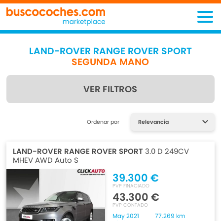
LAND-ROVER RANGE ROVER SPORT
SEGUNDA MANO
VER FILTROS
Encuentra lo que estás
Ordenar por
buscando
LAND-ROVER RANGE ROVER SPORT
3.0 D 249CV
MHEV AWD Auto S
39.300 €
PVP FINACIADO
43.300 €
PVP CONTADO
May 2021
77.269 km