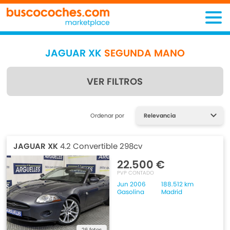
JAGUAR XK
SEGUNDA MANO
VER FILTROS
Encuentra lo que estás
Ordenar por
buscando
JAGUAR XK
4.2 Convertible 298cv
22.500 €
PVP CONTADO
Jun 2006
188.512 km
Gasolina
Madrid
26 fotos