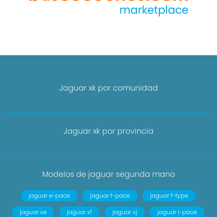
Jaguar xk por comunidad
Jaguar xk por provincia
Modelos de jaguar segunda mano
jaguar e-pace
jaguar f-pace
jaguar f-type
jaguar xe
jaguar xf
jaguar xj
jaguar i-pace